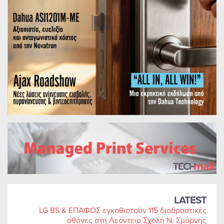
LATEST
LG BS & ΕΠΑΦΟΣ εγκαθιστούν 115 διαδραστικές
οθόνες στη Λεόντειο Σχολή Ν. Σμύρνης