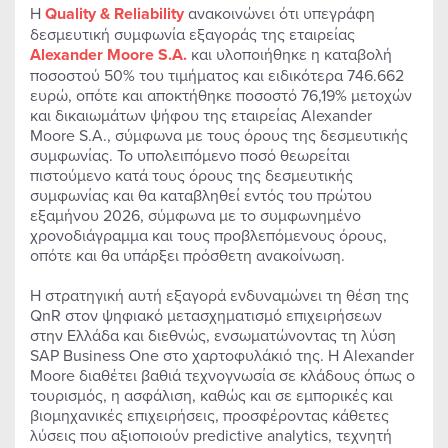
Η
Quality
&
Reliability
ανακοινώνει ότι υπεγράφη
δεσμευτική συμφωνία εξαγοράς της εταιρείας
Alexander
Moore
S
.
A
.
και υλοποιήθηκε η καταβολή
ποσοστού 50% του τιμήματος και ειδικότερα 746.662
ευρώ, οπότε και αποκτήθηκε ποσοστό 76,19% μετοχών
και δικαιωμάτων ψήφου της εταιρείας Alexander
Moore S.A., σύμφωνα με τους όρους της δεσμευτικής
συμφωνίας. Το υπολειπόμενο ποσό θεωρείται
πιστούμενο κατά τους όρους της δεσμευτικής
συμφωνίας και θα καταβληθεί εντός του πρώτου
εξαμήνου 2026, σύμφωνα με το συμφωνημένο
χρονοδιάγραμμα και τους προβλεπόμενους όρους,
οπότε και θα υπάρξει πρόσθετη ανακοίνωση.
Η στρατηγική αυτή εξαγορά ενδυναμώνει τη θέση της
QnR στον ψηφιακό μετασχηματισμό επιχειρήσεων
στην Ελλάδα και διεθνώς, ενσωματώνοντας τη λύση
SAP Business One στο χαρτοφυλάκιό της. Η Alexander
Moore διαθέτει βαθιά τεχνογνωσία σε κλάδους όπως ο
τουρισμός, η ασφάλιση, καθώς και σε εμπορικές και
βιομηχανικές επιχειρήσεις, προσφέροντας κάθετες
λύσεις που αξιοποιούν predictive analytics, τεχνητή