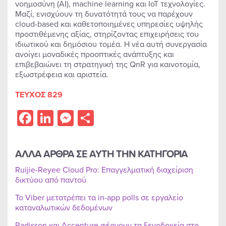
νοημοσύνη (AI), machine learning και IoT τεχνολογίες.
Μαζί, ενισχύουν τη δυνατότητά τους να παρέχουν
cloud-based και καθετοποιημένες υπηρεσίες υψηλής
προστιθέμενης αξίας, στηρίζοντας επιχειρήσεις του
ιδιωτικού και δημόσιου τομέα. Η νέα αυτή συνεργασία
ανοίγει μοναδικές προοπτικές ανάπτυξης και
επιβεβαιώνει τη στρατηγική της QnR για καινοτομία,
εξωστρέφεια και αριστεία.
ΤΕΥΧΟΣ 829
Facebook
LinkedIn
Messenger
Share
ΑΛΛΑ ΑΡΘΡΑ ΣΕ ΑΥΤΗ ΤΗΝ ΚΑΤΗΓΟΡΙΑ
Ruijie-Reyee Cloud Pro: Επαγγελματική διαχείριση
δικτύου από παντού
Το Viber μετατρέπει τα in-app polls σε εργαλείο
καταναλωτικών δεδομένων
Radisson και Accenture φέρνουν τα ξενοδοχεία στο