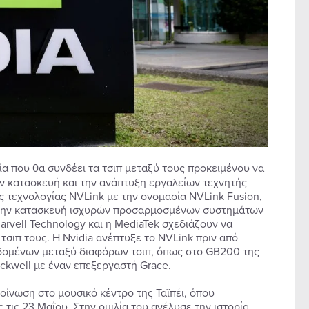
ία που θα συνδέει τα τσιπ μεταξύ τους προκειμένου να
την κατασκευή και την ανάπτυξη εργαλείων τεχνητής
ς τεχνολογίας NVLink με την ονομασία NVLink Fusion,
ι στην κατασκευή ισχυρών προσαρμοσμένων συστημάτων
rvell Technology και η MediaTek σχεδιάζουν να
τσιπ τους. Η Nvidia ανέπτυξε το NVLink πριν από
εδομένων μεταξύ διαφόρων τσιπ, όπως στο GB200 της
ckwell με έναν επεξεργαστή Grace.
οίνωση στο μουσικό κέντρο της Ταϊπέι, όπου
 τις 23 Μαΐου. Στην ομιλία του ανέλυσε την ιστορία