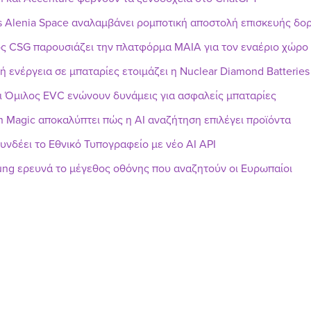
s Alenia Space αναλαμβάνει ρομποτική αποστολή επισκευής δ
ς CSG παρουσιάζει την πλατφόρμα MAIA για τον εναέριο χώρο
ή ενέργεια σε μπαταρίες ετοιμάζει η Nuclear Diamond Batteries
ι Όμιλος EVC ενώνουν δυνάμεις για ασφαλείς μπαταρίες
h Magic αποκαλύπτει πώς η AI αναζήτηση επιλέγει προϊόντα
υνδέει το Εθνικό Τυπογραφείο με νέο AI API
ng ερευνά το μέγεθος οθόνης που αναζητούν οι Ευρωπαίοι