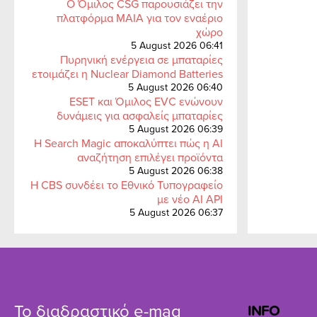
Ο Όμιλος CSG παρουσιάζει την
πλατφόρμα MAIA για τον εναέριο
χώρο
5 August 2026 06:41
Πυρηνική ενέργεια σε μπαταρίες
ετοιμάζει η Nuclear Diamond Batteries
5 August 2026 06:40
ESET και Όμιλος EVC ενώνουν
δυνάμεις για ασφαλείς μπαταρίες
5 August 2026 06:39
Η Search Magic αποκαλύπτει πώς η AI
αναζήτηση επιλέγει προϊόντα
5 August 2026 06:38
Η CBS συνδέει το Εθνικό Τυπογραφείο
με νέο AI API
5 August 2026 06:37
Το διαδραστικό e-mag
INFO