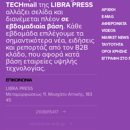
TΕCHmail
της
LIBRA PRESS
αλλάζει σελίδα και
ΑΡΧΙΚΗ
διανέμεται πλέον
σε
E-MAG
ΑΦΙΕΡΩΜΑΤΑ
εβδομαδιαία βάση
. Κάθε
VIDEOS
εβδομάδα επιλέγουμε τα
MARKET NEWS
σημαντικότερα νέα, ειδήσεις
TAYTOTHTA
και ρεπορτάζ από τον B2B
ΟΡΟΙ ΧΡΗΣΗΣ
κλάδο, που αφορά κατά
ΕΓΓΡΑΦΗ ΣΤΟ 
βάση εταιρείες υψηλής
τεχνολογίας.
ΕΠΙΚΟΙΝΩΝΙΑ
LIBRA PRESS
Μεταμορφώσεως 11, Μοσχάτο Αττικής, 183
45
2108815417
info@tech-mail.gr