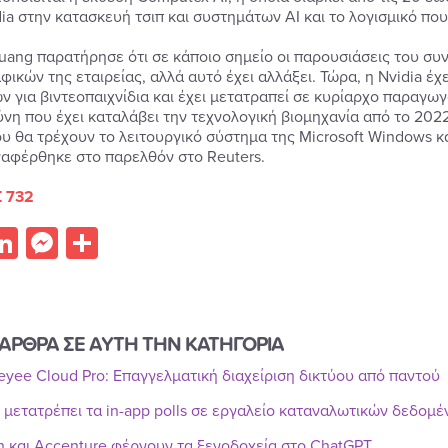
ia στην κατασκευή τσιπ και συστημάτων AI και το λογισμικό που
uang παρατήρησε ότι σε κάποιο σημείο οι παρουσιάσεις του συ
φικών της εταιρείας, αλλά αυτό έχει αλλάξει. Τώρα, η Nvidia έ
ν για βιντεοπαιχνίδια και έχει μετατραπεί σε κυρίαρχο παραγω
νη που έχει καταλάβει την τεχνολογική βιομηχανία από το 2022 
υ θα τρέχουν το λειτουργικό σύστημα της Microsoft Windows κα
αφέρθηκε στο παρελθόν στο Reuters.
 732
acebook
LinkedIn
Messenger
Share
ΑΡΘΡΑ ΣΕ ΑΥΤΗ ΤΗΝ ΚΑΤΗΓΟΡΙΑ
Reyee Cloud Pro: Επαγγελματική διαχείριση δικτύου από παντού
r μετατρέπει τα in-app polls σε εργαλείο καταναλωτικών δεδομ
n και Accenture φέρνουν τα ξενοδοχεία στο ChatGPT