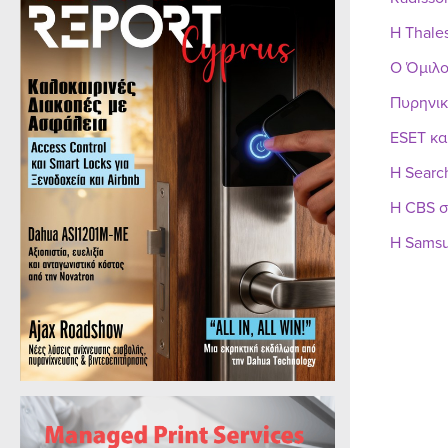
Η Thale
Ο Όμιλο
Πυρηνικ
ESET κα
Η Searc
Η CBS σ
Η Samsu