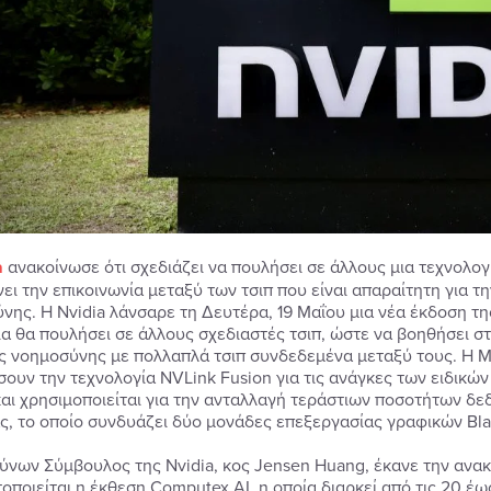
a
ανακοίνωσε ότι σχεδιάζει να πουλήσει σε άλλους μια τεχνολογ
νει την επικοινωνία μεταξύ των τσιπ που είναι απαραίτητη για 
νης. Η Nvidia λάνσαρε τη Δευτέρα, 19 Μαΐου μια νέα έκδοση τη
ία θα πουλήσει σε άλλους σχεδιαστές τσιπ, ώστε να βοηθήσε
ς νοημοσύνης με πολλαπλά τσιπ συνδεδεμένα μεταξύ τους. Η Ma
σουν την τεχνολογία NVLink Fusion για τις ανάγκες των ειδικών 
και χρησιμοποιείται για την ανταλλαγή τεράστιων ποσοτήτων δ
ας, το οποίο συνδυάζει δύο μονάδες επεξεργασίας γραφικών Bla
ύνων Σύμβουλος της Nvidia, κος Jensen Huang, έκανε την ανακ
οποιείται η έκθεση Computex AI, η οποία διαρκεί από τις 20 έως