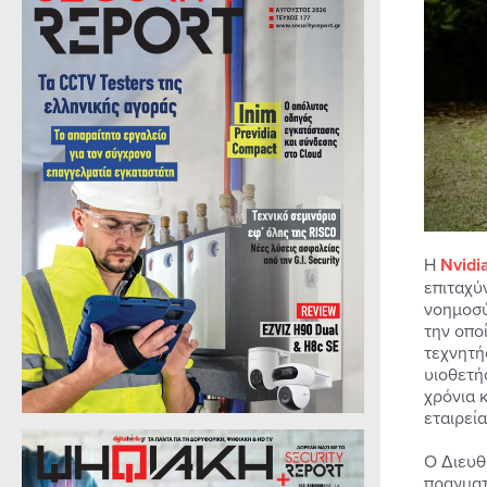
Η
Nvidi
επιταχύ
νοημοσύ
την οπο
τεχνητή
υιοθετή
χρόνια 
εταιρεί
Ο Διευθ
πραγματ