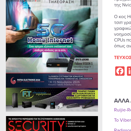
της Nvid
Ο κος H
τσιπ γρα
γραφικώ
νοημοσύ
CPUs πο
όπως αν
ΤΕΥΧΟΣ
F
ΑΛΛΑ 
Ruijie-
Το Vibe
Radisso