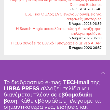
Diamond Batteries
5 August 2026 06:40
ESET και Όμιλος EVC ενώνουν δυνάμεις για
ασφαλείς μπαταρίες
5 August 2026 06:39
Η Search Magic αποκαλύπτει πώς η AI αναζήτηση
επιλέγει προϊόντα
5 August 2026 06:38
Η CBS συνδέει το Εθνικό Τυπογραφείο με νέο AI API
5 August 2026 06:37
Το διαδραστικό e-mag
TΕCHmail
της
LIBRA PRESS
αλλάζει σελίδα και
διανέμεται πλέον
σε εβδομαδιαία
βάση
. Κάθε εβδομάδα επιλέγουμε τα
σημαντικότερα νέα, ειδήσεις και