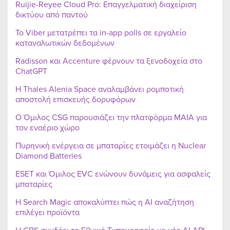
Ruijie-Reyee Cloud Pro: Επαγγελματική διαχείριση
δικτύου από παντού
Το Viber μετατρέπει τα in-app polls σε εργαλείο
καταναλωτικών δεδομένων
Radisson και Accenture φέρνουν τα ξενοδοχεία στο
ChatGPT
Η Thales Alenia Space αναλαμβάνει ρομποτική
αποστολή επισκευής δορυφόρων
Ο Όμιλος CSG παρουσιάζει την πλατφόρμα MAIA για
τον εναέριο χώρο
Πυρηνική ενέργεια σε μπαταρίες ετοιμάζει η Nuclear
Diamond Batteries
ESET και Όμιλος EVC ενώνουν δυνάμεις για ασφαλείς
μπαταρίες
Η Search Magic αποκαλύπτει πώς η AI αναζήτηση
επιλέγει προϊόντα