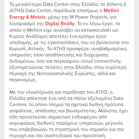
Το μεγαλύτερο Data Center στην Ελλάδα, το Athens-3
(ATH3) Data Center, παρέδωσε επισήμως η
Metlen
Εnergy & Metals
, μέσω της M Power Projects, για
λογαριασμό της
Digital Realty
. Το εν λόγω έργο, το
οποίο η Metlen είχε αναλάβει να κατασκευάσει ως
Κύριος Ανάδοχος αποτελεί ένα κρίσιμο έργο
υποδομής, με τις εγκαταστάσεις του να βρίσκονται στο
Κορωπί, Αττικής. Το ATH3 προσφέρει αναβαθμισμένες
υπηρεσίες τόσο αποθήκευσης και διαχείρισης
δεδομένων, όσο και παγκόσμιου cloud connectivity,
εξυπηρετώντας πελάτες στην Ελλάδα, στην ευρύτερη
περιοχή της Νοτιοανατολικής Ευρώπης, αλλά και
παγκοσμίως.
Με την ολοκλήρωση και παράδοση του ATH3, η
Ελλάδα απέκτησε ένα από τα πλέον εξελιγμένα Data
Centers, το οποίο πληροί τα σχετικά διεθνή πρότυπα
ασφάλειας, απόδοσης και βιωσιμότητας. Μάλιστα, έχει
ήδη προσελκύσει σημαντικό ενδιαφέρον από
κορυφαίους διεθνείς παρόχους υπηρεσιών, γεγονός
που επιβεβαιώνει τη στρατηγική του σημασία για την
περιοχή και την αναπτυξιακή του προοπτική.