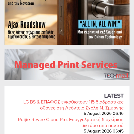
LATEST
LG BS & ΕΠΑΦΟΣ εγκαθιστούν 115 διαδραστικές
οθόνες στη Λεόντειο Σχολή Ν. Σμύρνης
5 August 2026 06:46
Ruijie-Reyee Cloud Pro: Επαγγελματική διαχείριση
δικτύου από παντού
5 August 2026 06:45