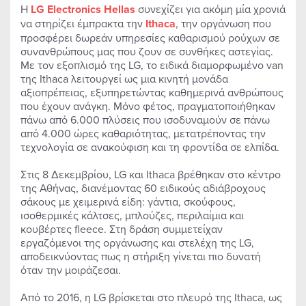
Η
LG
Electronics
Hellas
συνεχίζει για ακόμη μία χρονιά
να στηρίζει έμπρακτα την
Ithaca
, την οργάνωση που
προσφέρει δωρεάν υπηρεσίες καθαρισμού ρούχων σε
συνανθρώπους μας που ζουν σε συνθήκες αστεγίας.
Με τον εξοπλισμό της LG, το ειδικά διαμορφωμένο van
της Ithaca λειτουργεί ως μια κινητή μονάδα
αξιοπρέπειας, εξυπηρετώντας καθημερινά ανθρώπους
που έχουν ανάγκη. Μόνο φέτος, πραγματοποιήθηκαν
πάνω από 6.000 πλύσεις που ισοδυναμούν σε πάνω
από 4.000 ώρες καθαριότητας, μετατρέποντας την
τεχνολογία σε ανακούφιση και τη φροντίδα σε ελπίδα.
Στις 8 Δεκεμβρίου, LG και Ithaca βρέθηκαν στο κέντρο
της Αθήνας, διανέμοντας 60 ειδικούς αδιάβροχους
σάκους με χειμερινά είδη: γάντια, σκούφους,
ισοθερμικές κάλτσες, μπλούζες, περιλαίμια και
κουβέρτες fleece. Στη δράση συμμετείχαν
εργαζόμενοι της οργάνωσης και στελέχη της LG,
αποδεικνύοντας πως η στήριξη γίνεται πιο δυνατή
όταν την μοιράζεσαι.
Από το 2016, η LG βρίσκεται στο πλευρό της Ithaca, ως