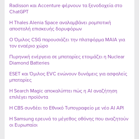
Radisson και Accenture φέρνουν τα ξενοδοχεία στο
ChatGPT
Η Thales Alenia Space αναλαμβάνει ρομποτική
αποστολή επισκευής δορυφόρων
Ο Όμιλος CSG παρουσιάζει την πλατφόρμα MAIA για
τον εναέριο χώρο
Πυρηνική ενέργεια σε μπαταρίες ετοιμάζει η Nuclear
Diamond Batteries
ESET και Όμιλος EVC ενώνουν δυνάμεις για ασφαλείς
μπαταρίες
Η Search Magic αποκαλύπτει πώς η AI αναζήτηση
επιλέγει προϊόντα
Η CBS συνδέει το Εθνικό Τυπογραφείο με νέο AI API
Η Samsung ερευνά το μέγεθος οθόνης που αναζητούν
οι Ευρωπαίοι