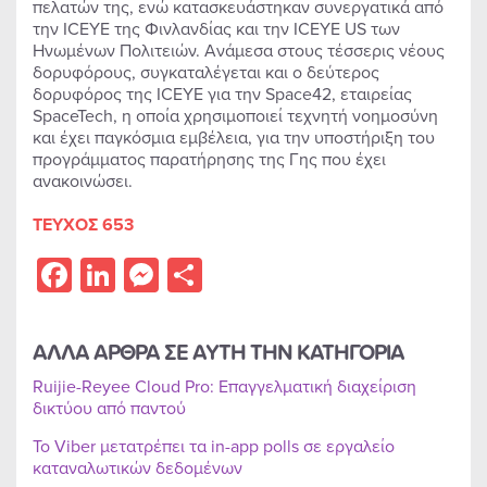
πελατών της, ενώ κατασκευάστηκαν συνεργατικά από
την ICEYE της Φινλανδίας και την ICEYE US των
Ηνωμένων Πολιτειών. Ανάμεσα στους τέσσερις νέους
δορυφόρους, συγκαταλέγεται και ο δεύτερος
δορυφόρος της ICEYE για την Space42, εταιρείας
SpaceTech, η οποία χρησιμοποιεί τεχνητή νοημοσύνη
και έχει παγκόσμια εμβέλεια, για την υποστήριξη του
προγράμματος παρατήρησης της Γης που έχει
ανακοινώσει.
ΤΕΥΧΟΣ 653
Facebook
LinkedIn
Messenger
Share
ΑΛΛΑ ΑΡΘΡΑ ΣΕ ΑΥΤΗ ΤΗΝ ΚΑΤΗΓΟΡΙΑ
Ruijie-Reyee Cloud Pro: Επαγγελματική διαχείριση
δικτύου από παντού
Το Viber μετατρέπει τα in-app polls σε εργαλείο
καταναλωτικών δεδομένων