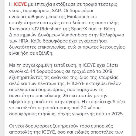
Η
ICEYE
με επιτυχία εκτόξευσε σε τροχιά τέσσερις
νέους δορυφόρους SAR. Οι δορυφόροι
ενσωματώθηκαν μέσω της Exolaunch και
εκτοξεύτηκαν επιτυχώς στο πλαίσιο της αποστολής
Transporter-12 Rideshare της SpaceX από τη Βάση
Διαστημικών Δυνάμεων Vandenberg στην Καλιφόρνια
των ΗΠΑ. Κάθε δορυφόρος έχει εγκαταστήσει
δυνατότητες επικοινωνίας, ενώ οι πρώτες λειτουργίες
είναι ήδη σε εξέλιξη.
Με τη συγκεκριμένη εκτόξευση, η ICEYE έχει θέσει
συνολικά 44 δορυφόρους σε τροχιά από το 2018
εξυπηρετώντας τις ανάγκες της ίδιας της εταιρείας
αλλά και των πελατών της. Η ICEYE εκτοξεύει πλέον
αποκλειστικά δορυφόρους που παρέχουν τη
δυνατότητα απεικόνισης 25 εκατοστών με την
υψηλότερη ποιότητα στην αγορά. Η εταιρεία σχεδιάζει
να εκτοξεύει περισσότερους από 20 νέους
δορυφόρους ετησίως, αρχής γενομένης από το 2025.
Οι νέοι δορυφόροι εξυπηρετούν τόσο εμπορικές
αποστολές της ICEYE, όσο και ειδικές αποστολές των