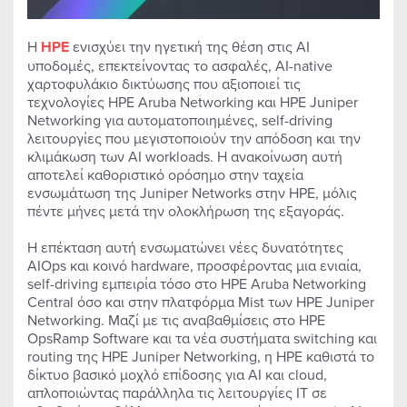
Η
HPE
ενισχύει την ηγετική της θέση στις AI
υποδομές, επεκτείνοντας το ασφαλές, AI-native
χαρτοφυλάκιο δικτύωσης που αξιοποιεί τις
τεχνολογίες HPE Aruba Networking και HPE Juniper
Networking για αυτοματοποιημένες, self-driving
λειτουργίες που μεγιστοποιούν την απόδοση και την
κλιμάκωση των AI workloads. Η ανακοίνωση αυτή
αποτελεί καθοριστικό ορόσημο στην ταχεία
ενσωμάτωση της Juniper Networks στην HPE, μόλις
πέντε μήνες μετά την ολοκλήρωση της εξαγοράς.
Η επέκταση αυτή ενσωματώνει νέες δυνατότητες
AIOps και κοινό hardware, προσφέροντας μια ενιαία,
self-driving εμπειρία τόσο στο HPE Aruba Networking
Central όσο και στην πλατφόρμα Mist των HPE Juniper
Networking. Μαζί με τις αναβαθμίσεις στο HPE
OpsRamp Software και τα νέα συστήματα switching και
routing της HPE Juniper Networking, η HPE καθιστά το
δίκτυο βασικό μοχλό επίδοσης για AI και cloud,
απλοποιώντας παράλληλα τις λειτουργίες IT σε