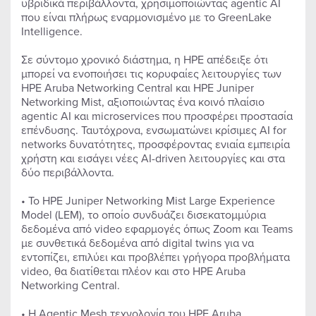
υβριδικά περιβάλλοντα, χρησιμοποιώντας agentic AI
που είναι πλήρως εναρμονισμένο με το GreenLake
Intelligence.
Σε σύντομο χρονικό διάστημα, η HPE απέδειξε ότι
μπορεί να ενοποιήσει τις κορυφαίες λειτουργίες των
HPE Aruba Networking Central και HPE Juniper
Networking Mist, αξιοποιώντας ένα κοινό πλαίσιο
agentic AI και microservices που προσφέρει προστασία
επένδυσης. Ταυτόχρονα, ενσωματώνει κρίσιμες AI for
networks δυνατότητες, προσφέροντας ενιαία εμπειρία
χρήστη και εισάγει νέες AI-driven λειτουργίες και στα
δύο περιβάλλοντα.
• Το HPE Juniper Networking Mist Large Experience
Model (LEM), το οποίο συνδυάζει δισεκατομμύρια
δεδομένα από video εφαρμογές όπως Zoom και Teams
με συνθετικά δεδομένα από digital twins για να
εντοπίζει, επιλύει και προβλέπει γρήγορα προβλήματα
video, θα διατίθεται πλέον και στο HPE Aruba
Networking Central.
• Η Agentic Mesh τεχνολογία του HPE Aruba