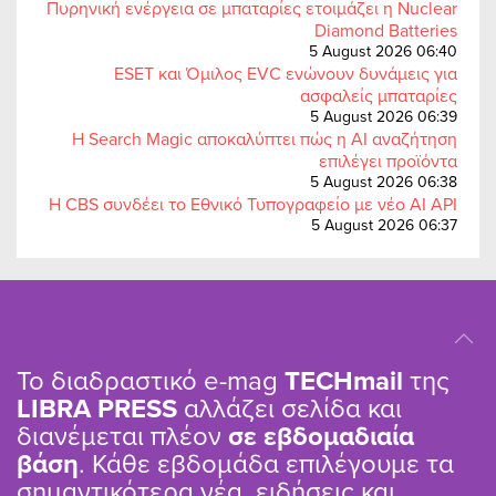
Πυρηνική ενέργεια σε μπαταρίες ετοιμάζει η Nuclear
Diamond Batteries
5 August 2026 06:40
ESET και Όμιλος EVC ενώνουν δυνάμεις για
ασφαλείς μπαταρίες
5 August 2026 06:39
Η Search Magic αποκαλύπτει πώς η AI αναζήτηση
επιλέγει προϊόντα
5 August 2026 06:38
Η CBS συνδέει το Εθνικό Τυπογραφείο με νέο AI API
5 August 2026 06:37
Το διαδραστικό e-mag
TΕCHmail
της
LIBRA PRESS
αλλάζει σελίδα και
διανέμεται πλέον
σε εβδομαδιαία
βάση
. Κάθε εβδομάδα επιλέγουμε τα
σημαντικότερα νέα, ειδήσεις και