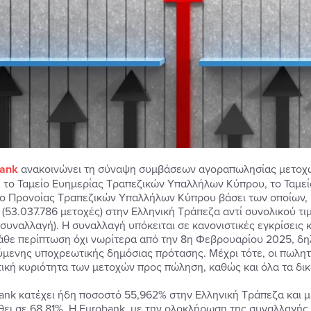
ank
ανακοινώνει τη σύναψη συμβάσεων αγοραπωλησίας μετοχώ
 το Ταμείο Ευημερίας Τραπεζικών Υπαλλήλων Κύπρου, το Ταμε
ίο Προνοίας Τραπεζικών Υπαλλήλων Κύπρου βάσει των οποίων,
 (53.037.786 μετοχές) στην Ελληνική Τράπεζα αντί συνολικού τ
(συναλλαγή). Η συναλλαγή υπόκειται σε κανονιστικές εγκρίσεις
κάθε περίπτωση όχι νωρίτερα από την 8η Φεβρουαρίου 2025, δη
μενης υποχρεωτικής δημόσιας πρότασης. Μέχρι τότε, οι πωλητέ
ική κυριότητα των μετοχών προς πώληση, καθώς και όλα τα δι
ank κατέχει ήδη ποσοστό 55,962% στην Ελληνική Τράπεζα και 
θει σε 68,81%. Η Eurobank, με την ολοκλήρωση της συναλλαγής,