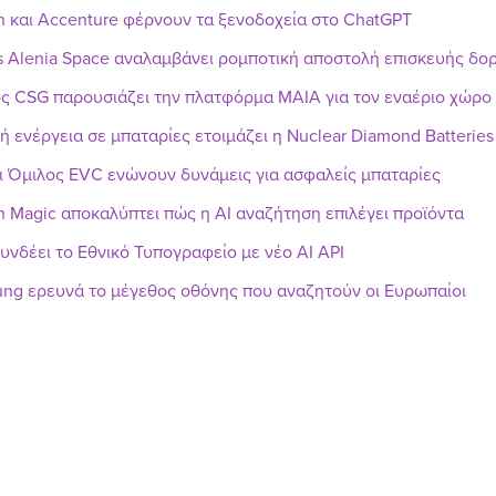
n και Accenture φέρνουν τα ξενοδοχεία στο ChatGPT
s Alenia Space αναλαμβάνει ρομποτική αποστολή επισκευής δ
ς CSG παρουσιάζει την πλατφόρμα MAIA για τον εναέριο χώρο
ή ενέργεια σε μπαταρίες ετοιμάζει η Nuclear Diamond Batteries
ι Όμιλος EVC ενώνουν δυνάμεις για ασφαλείς μπαταρίες
h Magic αποκαλύπτει πώς η AI αναζήτηση επιλέγει προϊόντα
υνδέει το Εθνικό Τυπογραφείο με νέο AI API
ng ερευνά το μέγεθος οθόνης που αναζητούν οι Ευρωπαίοι