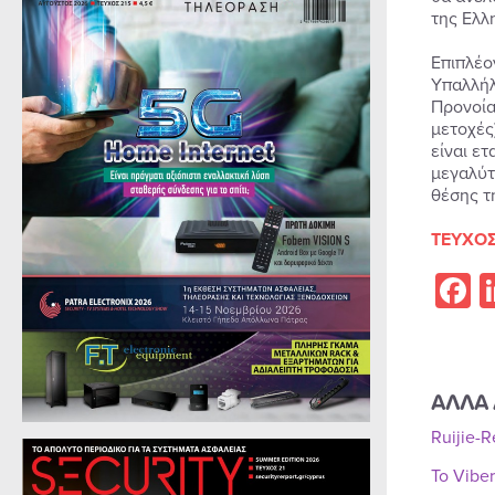
της Ελλ
Επιπλέο
Υπαλλήλ
Προνοία
μετοχές
είναι ε
μεγαλύτ
θέσης τ
ΤΕΥΧΟΣ
F
ΑΛΛΑ 
Ruijie-
Το Vibe