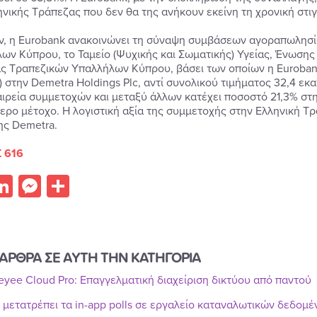
ηνικής Τράπεζας που δεν θα της ανήκουν εκείνη τη χρονική στιγ
ν, η Eurobank ανακοινώνει τη σύναψη συμβάσεων αγοραπωλησί
ων Κύπρου, το Ταμείο (Ψυχικής και Σωματικής) Υγείας, Ένωση
ς Τραπεζικών Υπαλλήλων Κύπρου, βάσει των οποίων η Euroban
) στην Demetra Holdings Plc, αντί συνολικού τιμήματος 32,4 εκ
ταιρεία συμμετοχών και μεταξύ άλλων κατέχει ποσοστό 21,3% σ
ερο μέτοχο. Η λογιστική αξία της συμμετοχής στην Ελληνική Τ
ης Demetra.
 616
acebook
LinkedIn
Messenger
Share
ΑΡΘΡΑ ΣΕ ΑΥΤΗ ΤΗΝ ΚΑΤΗΓΟΡΙΑ
Reyee Cloud Pro: Επαγγελματική διαχείριση δικτύου από παντού
r μετατρέπει τα in-app polls σε εργαλείο καταναλωτικών δεδομ