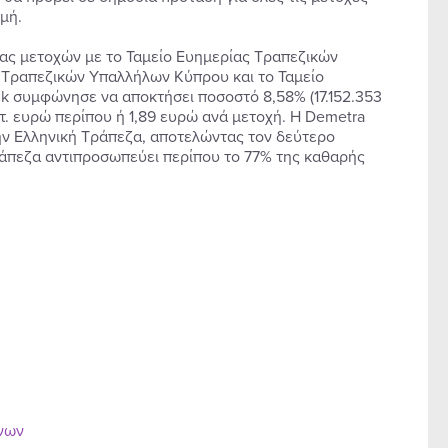
μή.
ας μετοχών με το Ταμείο Ευημερίας Τραπεζικών
ς Τραπεζικών Υπαλλήλων Κύπρου και το Ταμείο
k συμφώνησε να αποκτήσει ποσοστό 8,58% (17.152.353
ατ. ευρώ περίπου ή 1,89 ευρώ ανά μετοχή. H Demetra
την Ελληνική Τράπεζα, αποτελώντας τον δεύτερο
ράπεζα αντιπροσωπεύει περίπου το 77% της καθαρής
ένων