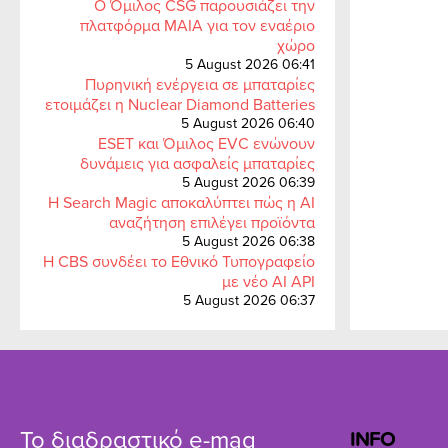
Ο Όμιλος CSG παρουσιάζει την
πλατφόρμα MAIA για τον εναέριο
χώρο
5 August 2026 06:41
Πυρηνική ενέργεια σε μπαταρίες
ετοιμάζει η Nuclear Diamond Batteries
5 August 2026 06:40
ESET και Όμιλος EVC ενώνουν
δυνάμεις για ασφαλείς μπαταρίες
5 August 2026 06:39
Η Search Magic αποκαλύπτει πώς η AI
αναζήτηση επιλέγει προϊόντα
5 August 2026 06:38
Η CBS συνδέει το Εθνικό Τυπογραφείο
με νέο AI API
5 August 2026 06:37
Το διαδραστικό e-mag
INFO