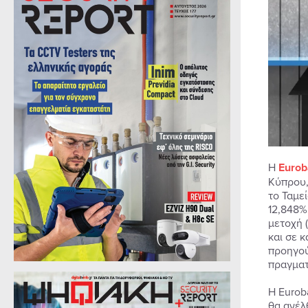
Η
Eurob
Κύπρου,
το Ταμε
12,848%
μετοχή 
και σε 
προηγού
πραγματ
Η Eurob
θα ανέλ