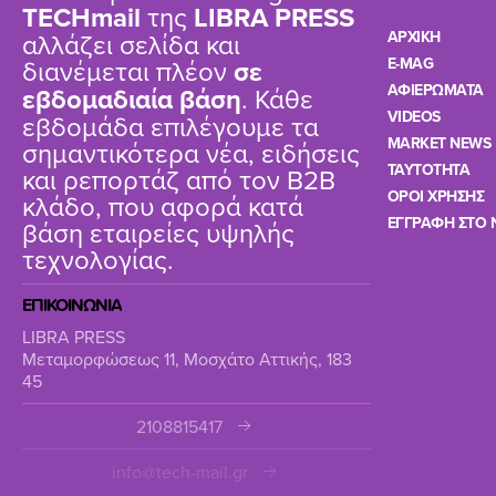
TΕCHmail
της
LIBRA PRESS
αλλάζει σελίδα και
ΑΡΧΙΚΗ
διανέμεται πλέον
σε
E-MAG
ΑΦΙΕΡΩΜΑΤΑ
εβδομαδιαία βάση
. Κάθε
VIDEOS
εβδομάδα επιλέγουμε τα
MARKET NEWS
σημαντικότερα νέα, ειδήσεις
TAYTOTHTA
και ρεπορτάζ από τον B2B
ΟΡΟΙ ΧΡΗΣΗΣ
κλάδο, που αφορά κατά
ΕΓΓΡΑΦΗ ΣΤΟ 
βάση εταιρείες υψηλής
τεχνολογίας.
ΕΠΙΚΟΙΝΩΝΙΑ
LIBRA PRESS
Μεταμορφώσεως 11, Μοσχάτο Αττικής, 183
45
2108815417
info@tech-mail.gr