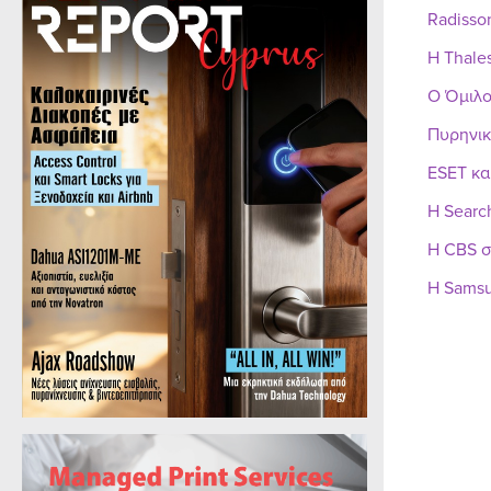
Radisso
Η Thale
Ο Όμιλο
Πυρηνικ
ESET κα
Η Searc
Η CBS σ
Η Samsu