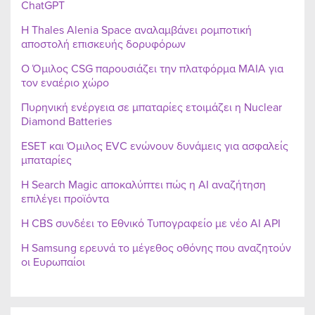
ChatGPT
Η Thales Alenia Space αναλαμβάνει ρομποτική
αποστολή επισκευής δορυφόρων
Ο Όμιλος CSG παρουσιάζει την πλατφόρμα MAIA για
τον εναέριο χώρο
Πυρηνική ενέργεια σε μπαταρίες ετοιμάζει η Nuclear
Diamond Batteries
ESET και Όμιλος EVC ενώνουν δυνάμεις για ασφαλείς
μπαταρίες
Η Search Magic αποκαλύπτει πώς η AI αναζήτηση
επιλέγει προϊόντα
Η CBS συνδέει το Εθνικό Τυπογραφείο με νέο AI API
Η Samsung ερευνά το μέγεθος οθόνης που αναζητούν
οι Ευρωπαίοι