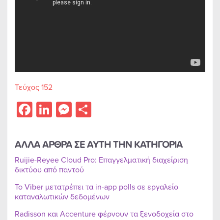
Τεύχος 152
Facebook
LinkedIn
Messenger
Share
ΑΛΛΑ ΑΡΘΡΑ ΣΕ ΑΥΤΗ ΤΗΝ ΚΑΤΗΓΟΡΙΑ
Ruijie-Reyee Cloud Pro: Επαγγελματική διαχείριση
δικτύου από παντού
Το Viber μετατρέπει τα in-app polls σε εργαλείο
καταναλωτικών δεδομένων
Radisson και Accenture φέρνουν τα ξενοδοχεία στο