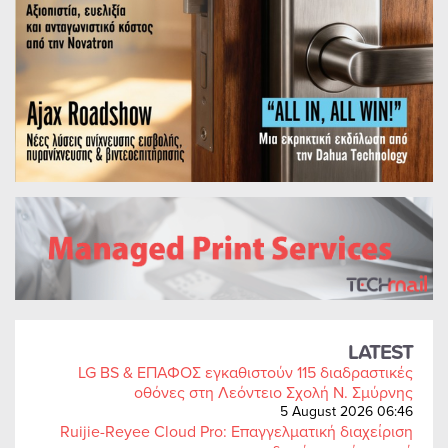
LATEST
LG BS & ΕΠΑΦΟΣ εγκαθιστούν 115 διαδραστικές
οθόνες στη Λεόντειο Σχολή Ν. Σμύρνης
5 August 2026 06:46
Ruijie-Reyee Cloud Pro: Επαγγελματική διαχείριση