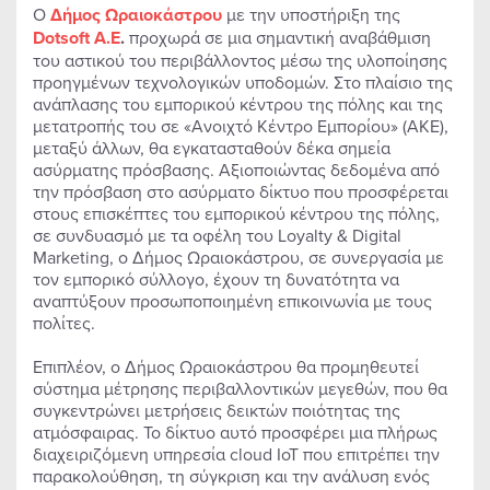
Ο
Δήμος Ωραιοκάστρου
με την υποστήριξη της
Dotsoft
Α.Ε
.
προχωρά σε μια σημαντική αναβάθμιση
του αστικού του περιβάλλοντος μέσω της υλοποίησης
προηγμένων τεχνολογικών υποδομών. Στο πλαίσιο της
ανάπλασης του εμπορικού κέντρου της πόλης και της
μετατροπής του σε «Ανοιχτό Κέντρο Εμπορίου» (ΑΚΕ),
μεταξύ άλλων, θα εγκατασταθούν δέκα σημεία
ασύρματης πρόσβασης. Αξιοποιώντας δεδομένα από
την πρόσβαση στο ασύρματο δίκτυο που προσφέρεται
στους επισκέπτες του εμπορικού κέντρου της πόλης,
σε συνδυασμό με τα οφέλη του Loyalty & Digital
Marketing, ο Δήμος Ωραιοκάστρου, σε συνεργασία με
τον εμπορικό σύλλογο, έχουν τη δυνατότητα να
αναπτύξουν προσωποποιημένη επικοινωνία με τους
πολίτες.
Επιπλέον, ο Δήμος Ωραιοκάστρου θα προμηθευτεί
σύστημα μέτρησης περιβαλλοντικών μεγεθών, που θα
συγκεντρώνει μετρήσεις δεικτών ποιότητας της
ατμόσφαιρας. Το δίκτυο αυτό προσφέρει μια πλήρως
διαχειριζόμενη υπηρεσία cloud IoT που επιτρέπει την
παρακολούθηση, τη σύγκριση και την ανάλυση ενός