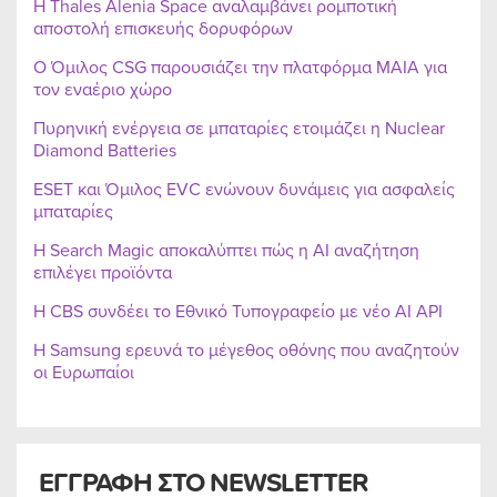
Η Thales Alenia Space αναλαμβάνει ρομποτική
αποστολή επισκευής δορυφόρων
Ο Όμιλος CSG παρουσιάζει την πλατφόρμα MAIA για
τον εναέριο χώρο
Πυρηνική ενέργεια σε μπαταρίες ετοιμάζει η Nuclear
Diamond Batteries
ESET και Όμιλος EVC ενώνουν δυνάμεις για ασφαλείς
μπαταρίες
Η Search Magic αποκαλύπτει πώς η AI αναζήτηση
επιλέγει προϊόντα
Η CBS συνδέει το Εθνικό Τυπογραφείο με νέο AI API
Η Samsung ερευνά το μέγεθος οθόνης που αναζητούν
οι Ευρωπαίοι
ΕΓΓΡΑΦΗ ΣΤΟ NEWSLETTER