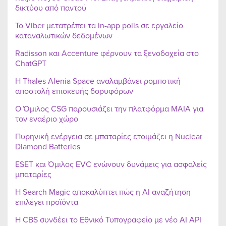
δικτύου από παντού
Το Viber μετατρέπει τα in-app polls σε εργαλείο
καταναλωτικών δεδομένων
Radisson και Accenture φέρνουν τα ξενοδοχεία στο
ChatGPT
Η Thales Alenia Space αναλαμβάνει ρομποτική
αποστολή επισκευής δορυφόρων
Ο Όμιλος CSG παρουσιάζει την πλατφόρμα MAIA για
τον εναέριο χώρο
Πυρηνική ενέργεια σε μπαταρίες ετοιμάζει η Nuclear
Diamond Batteries
ESET και Όμιλος EVC ενώνουν δυνάμεις για ασφαλείς
μπαταρίες
Η Search Magic αποκαλύπτει πώς η AI αναζήτηση
επιλέγει προϊόντα
Η CBS συνδέει το Εθνικό Τυπογραφείο με νέο AI API