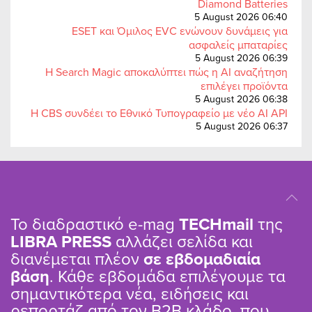
Diamond Batteries
5 August 2026 06:40
ESET και Όμιλος EVC ενώνουν δυνάμεις για
ασφαλείς μπαταρίες
5 August 2026 06:39
Η Search Magic αποκαλύπτει πώς η AI αναζήτηση
επιλέγει προϊόντα
5 August 2026 06:38
Η CBS συνδέει το Εθνικό Τυπογραφείο με νέο AI API
5 August 2026 06:37
Το διαδραστικό e-mag
TΕCHmail
της
LIBRA PRESS
αλλάζει σελίδα και
διανέμεται πλέον
σε εβδομαδιαία
βάση
. Κάθε εβδομάδα επιλέγουμε τα
σημαντικότερα νέα, ειδήσεις και
ρεπορτάζ από τον B2B κλάδο, που