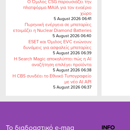
Ο Όμιλος CSG παρουσιάζει την
πλατφόρμα MAIA για τον εναέριο
χώρο
5 August 2026 06:41
Πυρηνική ενέργεια σε μπαταρίες
ετοιμάζει η Nuclear Diamond Batteries
5 August 2026 06:40
ESET και Όμιλος EVC ενώνουν
δυνάμεις για ασφαλείς μπαταρίες
5 August 2026 06:39
Η Search Magic αποκαλύπτει πώς η AI
αναζήτηση επιλέγει προϊόντα
5 August 2026 06:38
Η CBS συνδέει το Εθνικό Τυπογραφείο
με νέο AI API
5 August 2026 06:37
Το διαδραστικό e-mag
INFO