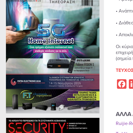
• Ανάπτ
• Διάθε
• Αποκλ
Οι κύριο
επιχειρή
(σημεία
ΤΕΥΧΟΣ
F
ΑΛΛΑ 
Ruijie-