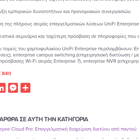
υξη εμπορικών δυνατοτήτων και προνομιακών συνεργασιών.
ση της πλήρους σειράς επαγγελματικών λύσεων UniFi Enterprise
ειστικά σεμινάρια και ταχύτερη πρόσβαση σε πληροφορίες που 
ι τομείς του χαρτοφυλακίου UniFi Enterprise περιλαμβάνουν: Ent
σεις), enterprise campus switching (επιχειρησιακή δικτύωση / μ
 πρόσβασης Wi-Fi σειράς Enterprise 7), enterprise NVR (επιχειρ
 840
acebook
LinkedIn
Messenger
Share
ΑΡΘΡΑ ΣΕ ΑΥΤΗ ΤΗΝ ΚΑΤΗΓΟΡΙΑ
Reyee Cloud Pro: Επαγγελματική διαχείριση δικτύου από παντού