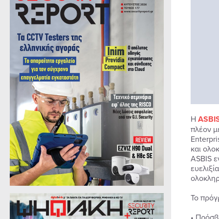
Η
ASBI
πλέον μ
Enterpr
και ολο
ASBIS ε
ευελιξί
ολοκληρ
Το πρόγ
• Πρόσβ