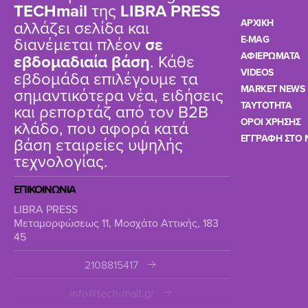
TΕCHmail
της
LIBRA PRESS
αλλάζει σελίδα και
ΑΡΧΙΚΗ
διανέμεται πλέον
σε
E-MAG
ΑΦΙΕΡΩΜΑΤΑ
εβδομαδιαία βάση
. Κάθε
VIDEOS
εβδομάδα επιλέγουμε τα
MARKET NEWS
σημαντικότερα νέα, ειδήσεις
TAYTOTHTA
και ρεπορτάζ από τον B2B
ΟΡΟΙ ΧΡΗΣΗΣ
κλάδο, που αφορά κατά
ΕΓΓΡΑΦΗ ΣΤΟ 
βάση εταιρείες υψηλής
τεχνολογίας.
ΕΠΙΚΟΙΝΩΝΙΑ
LIBRA PRESS
Μεταμορφώσεως 11, Μοσχάτο Αττικής, 183
45
2108815417
info@tech-mail.gr