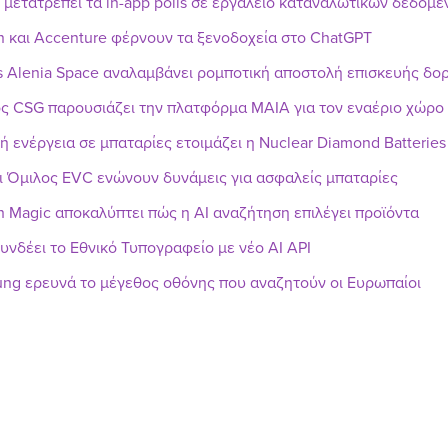
r μετατρέπει τα in-app polls σε εργαλείο καταναλωτικών δεδομ
n και Accenture φέρνουν τα ξενοδοχεία στο ChatGPT
s Alenia Space αναλαμβάνει ρομποτική αποστολή επισκευής δ
ς CSG παρουσιάζει την πλατφόρμα MAIA για τον εναέριο χώρο
ή ενέργεια σε μπαταρίες ετοιμάζει η Nuclear Diamond Batteries
ι Όμιλος EVC ενώνουν δυνάμεις για ασφαλείς μπαταρίες
h Magic αποκαλύπτει πώς η AI αναζήτηση επιλέγει προϊόντα
υνδέει το Εθνικό Τυπογραφείο με νέο AI API
ng ερευνά το μέγεθος οθόνης που αναζητούν οι Ευρωπαίοι