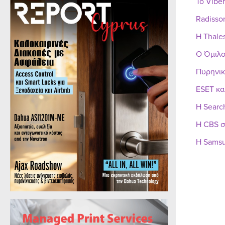
Το Vibe
Radisso
Η Thale
Ο Όμιλο
Πυρηνικ
ESET κα
Η Searc
Η CBS σ
Η Samsu