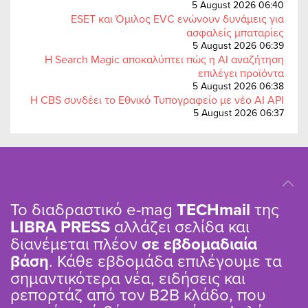
5 August 2026 06:40
ESET και Όμιλος EVC ενώνουν δυνάμεις για
ασφαλείς μπαταρίες
5 August 2026 06:39
Η Search Magic αποκαλύπτει πώς η AI αναζήτηση
επιλέγει προϊόντα
5 August 2026 06:38
Η CBS συνδέει το Εθνικό Τυπογραφείο με νέο AI API
5 August 2026 06:37
Το διαδραστικό e-mag
TΕCHmail
της
LIBRA PRESS
αλλάζει σελίδα και
διανέμεται πλέον
σε εβδομαδιαία
βάση
. Κάθε εβδομάδα επιλέγουμε τα
σημαντικότερα νέα, ειδήσεις και
ρεπορτάζ από τον B2B κλάδο, που