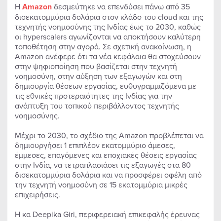
Η
Amazon
δεσμεύτηκε να επενδύσει πάνω από 35
δισεκατομμύρια δολάρια στον κλάδο του cloud και της
τεχνητής νοημοσύνης της Ινδίας έως το 2030, καθώς
οι hyperscalers αγωνίζονται να αποκτήσουν καλύτερη
τοποθέτηση στην αγορά. Σε σχετική ανακοίνωση, η
Amazon ανέφερε ότι τα νέα κεφάλαια θα στοχεύσουν
στην ψηφιοποίηση που βασίζεται στην τεχνητή
νοημοσύνη, στην αύξηση των εξαγωγών και στη
δημιουργία θέσεων εργασίας, ευθυγραμμιζόμενα με
τις εθνικές προτεραιότητες της Ινδίας για την
ανάπτυξη του τοπικού περιβάλλοντος τεχνητής
νοημοσύνης.
Μέχρι το 2030, το σχέδιο της Amazon προβλέπεται να
δημιουργήσει 1 επιπλέον εκατομμύριο άμεσες,
έμμεσες, επαγόμενες και εποχιακές θέσεις εργασίας
στην Ινδία, να τετραπλασιάσει τις εξαγωγές στα 80
δισεκατομμύρια δολάρια και να προσφέρει οφέλη από
την τεχνητή νοημοσύνη σε 15 εκατομμύρια μικρές
επιχειρήσεις.
Η κα Deepika Giri, περιφερειακή επικεφαλής έρευνας