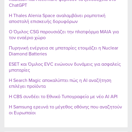
ChatGPT
Η Thales Alenia Space αναλαμβάνει ρομποτική
αποστολή επισκευής δορυφόρων
Ο Όμιλος CSG παρουσιάζει την πλατφόρμα MAIA για
τον εναέριο χώρο
Πυρηνική ενέργεια σε μπαταρίες ετοιμάζει η Nuclear
Diamond Batteries
ESET και Όμιλος EVC ενώνουν δυνάμεις για ασφαλείς
μπαταρίες
Η Search Magic αποκαλύπτει πώς η AI αναζήτηση
επιλέγει προϊόντα
Η CBS συνδέει το Εθνικό Τυπογραφείο με νέο AI API
Η Samsung ερευνά το μέγεθος οθόνης που αναζητούν
οι Ευρωπαίοι