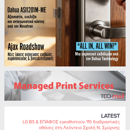
LATEST
LG BS & ΕΠΑΦΟΣ εγκαθιστούν 115 διαδραστικές
οθόνες στη Λεόντειο Σχολή Ν. Σμύρνης