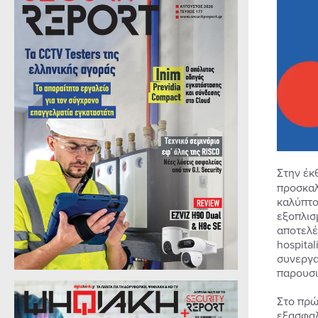
Στην έ
προσκαλ
καλύπτο
εξοπλισ
αποτελέ
hospita
συνεργα
παρουσι
Στο πρώ
εξασφαλ