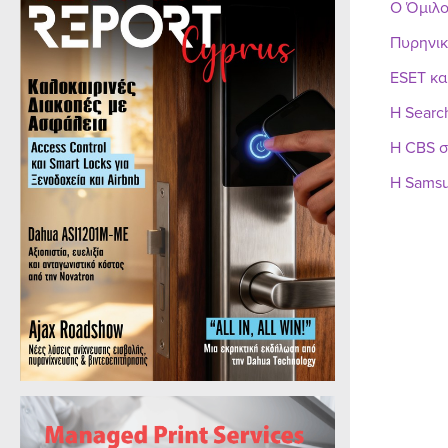
Ο Όμιλο
Πυρηνικ
ESET κα
Η Searc
Η CBS σ
Η Samsu