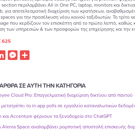
 section περιλαμβάνει All in One PC, laptop, monitors και δικ
b, για αποτελεσματική διαχείριση των κρατήσεων, αναβαθμισμέν
 spaces για την προσέλκυση νέου κοινού ταξιδιωτών. Το τρίτο 
gnage που κερδίζουν τον επισκέπτη από το πρώτο λεπτό, καθώς κα
η των υπηρεσιών & των προσφορών της επιχείρησης και την εν
 625
acebook
LinkedIn
Messenger
Share
ΑΡΘΡΑ ΣΕ ΑΥΤΗ ΤΗΝ ΚΑΤΗΓΟΡΙΑ
Reyee Cloud Pro: Επαγγελματική διαχείριση δικτύου από παντού
r μετατρέπει τα in-app polls σε εργαλείο καταναλωτικών δεδομ
n και Accenture φέρνουν τα ξενοδοχεία στο ChatGPT
s Alenia Space αναλαμβάνει ρομποτική αποστολή επισκευής δ