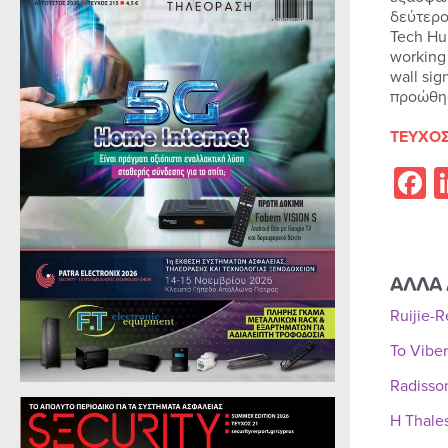
δεύτερο
Tech Hu
working
wall si
προώθησ
ΤΕΥΧΟΣ
F
ΑΛΛΑ 
Ruijie-
Το Vibe
Radisso
Η Thale