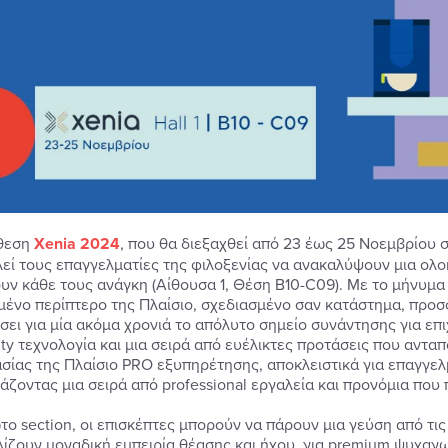
κθεση
Xenia
2024
, που θα διεξαχθεί από 23 έως 25 Νοεμβρίου 
εί τους επαγγελματίες της φιλοξενίας να ανακαλύψουν μια ολ
υν κάθε τους ανάγκη (Αίθουσα 1, Θέση B10-C09). Με το μήνυμα
μένο περίπτερο της Πλαίσιο, σχεδιασμένο σαν κατάστημα, προσ
σει για μία ακόμα χρονιά το απόλυτο σημείο συνάντησης για επιχ
lity τεχνολογία και μια σειρά από ευέλικτες προτάσεις που αντ
σίας της Πλαίσιο PRO εξυπηρέτησης, αποκλειστικά για επαγγελμ
άζοντας μια σειρά από professional εργαλεία και προνόμια που
το section, οι επισκέπτες μπορούν να πάρουν μια γεύση από τις
ίζουν μοναδική εμπειρία θέασης και ήχου, για premium ψυχαγω