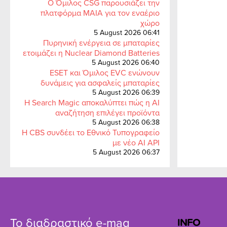
Ο Όμιλος CSG παρουσιάζει την
πλατφόρμα MAIA για τον εναέριο
χώρο
5 August 2026 06:41
Πυρηνική ενέργεια σε μπαταρίες
ετοιμάζει η Nuclear Diamond Batteries
5 August 2026 06:40
ESET και Όμιλος EVC ενώνουν
δυνάμεις για ασφαλείς μπαταρίες
5 August 2026 06:39
Η Search Magic αποκαλύπτει πώς η AI
αναζήτηση επιλέγει προϊόντα
5 August 2026 06:38
Η CBS συνδέει το Εθνικό Τυπογραφείο
με νέο AI API
5 August 2026 06:37
Το διαδραστικό e-mag
INFO