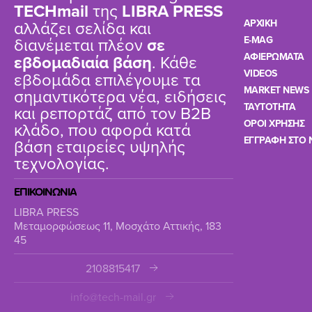
TΕCHmail
της
LIBRA PRESS
αλλάζει σελίδα και
ΑΡΧΙΚΗ
διανέμεται πλέον
σε
E-MAG
ΑΦΙΕΡΩΜΑΤΑ
εβδομαδιαία βάση
. Κάθε
VIDEOS
εβδομάδα επιλέγουμε τα
MARKET NEWS
σημαντικότερα νέα, ειδήσεις
TAYTOTHTA
και ρεπορτάζ από τον B2B
ΟΡΟΙ ΧΡΗΣΗΣ
κλάδο, που αφορά κατά
ΕΓΓΡΑΦΗ ΣΤΟ 
βάση εταιρείες υψηλής
τεχνολογίας.
ΕΠΙΚΟΙΝΩΝΙΑ
LIBRA PRESS
Μεταμορφώσεως 11, Μοσχάτο Αττικής, 183
45
2108815417
info@tech-mail.gr