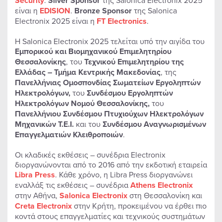
Security
.
Silver Sponsor
της Salonica Electronix 2025
είναι η
EDISION
.
Bronze
Sponsor
της Salonica
Electronix 2025 είναι η
FT
Electronics
.
Η Salonica Electronix 2025 τελείται υπό την αιγίδα του
Εμπορικού και Βιομηχανικού Επιμελητηρίου
Θεσσαλονίκης
, του
Τεχνικού Επιμελητηρίου της
Ελλάδας – Τμήμα Κεντρικής Μακεδονίας
, της
Πανελλήνιας Ομοσπονδίας Σωματείων Εργοληπτών
Ηλεκτρολόγων,
του
Συνδέσμου Εργοληπτών
Ηλεκτρολόγων Νομού Θεσσαλονίκης,
του
Πανελλήνιου Συνδέσμου Πτυχιούχων Ηλεκτρολόγων
Μηχανικών Τ.Ε.Ι.
και του
Συνδέσμου Αναγνωρισμένων
Επαγγελματιών Κλειθροποιών
.
Οι κλαδικές εκθέσεις – συνέδρια Electronix
διοργανώνονται από το 2016 από την εκδοτική εταιρεία
Libra Press
. Κάθε χρόνο, η Libra Press διοργανώνει
εναλλάξ τις εκθέσεις – συνέδρια
Athens Electronix
στην Αθήνα,
Salonica Electronix
στη Θεσσαλονίκη και
Creta Electronix
στην Κρήτη, προκειμένου να έρθει πιο
κοντά στους επαγγελματίες και τεχνικούς συστημάτων