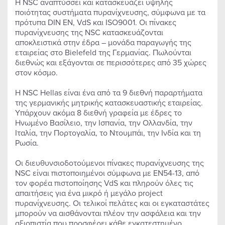
Η NSC αναπτύσσει και κατασκευάζει υψηλής
ποιότητας συστήματα πυρανίχνευσης, σύμφωνα με τα
πρότυπα DIN EN, VdS και ISO9001. Οι πίνακες
πυρανίχνευσης της NSC κατασκευάζονται
αποκλειστικά στην έδρα – μονάδα παραγωγής της
εταιρείας στο Bielefeld της Γερμανίας. Πωλούνται
διεθνώς και εξάγονται σε περισσότερες από 35 χώρες
στον κόσμο.
Η NSC Hellas είναι ένα από τα 9 διεθνή παραρτήματα
της γερμανικής μητρικής κατασκευαστικής εταιρείας.
Υπάρχουν ακόμα 8 διεθνή γραφεία με έδρες το
Ηνωμένο Βασίλειο, την Ισπανία, την Ολλανδία, την
Ιταλία, την Πορτογαλία, το Ντουμπάι, την Ινδία και τη
Ρωσία.
Οι διευθυνσιοδοτούμενοι πίνακες πυρανίχνευσης της
NSC είναι πιστοποιημένοι σύμφωνα με EN54-13, από
τον φορέα πιστοποίησης VdS και πληρούν όλες τις
απαιτήσεις για ένα μικρό ή μεγάλο project
πυρανίχνευσης. Οι τελικοί πελάτες και οι εγκαταστάτες
μπορούν να αισθάνονται πλέον την ασφάλεια και την
αξιοπιστία που προσφέρει κάθε εγκατεστημένο