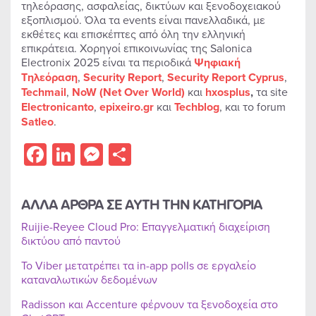
τηλεόρασης, ασφαλείας, δικτύων και ξενοδοχειακού
εξοπλισμού. Όλα τα events είναι πανελλαδικά, με
εκθέτες και επισκέπτες από όλη την ελληνική
επικράτεια. Χορηγοί επικοινωνίας της Salonica
Electronix 2025 είναι τα περιοδικά
Ψηφιακή
Τηλεόραση
,
Security Report
,
Security Report Cyprus
,
Techmail
,
NoW (Net Over World)
και
hxos
plus
,
τα site
Electronicanto
,
epixeiro.gr
και
Techblog
, και το forum
Satleo
.
Facebook
LinkedIn
Messenger
Share
ΑΛΛΑ ΑΡΘΡΑ ΣΕ ΑΥΤΗ ΤΗΝ ΚΑΤΗΓΟΡΙΑ
Ruijie-Reyee Cloud Pro: Επαγγελματική διαχείριση
δικτύου από παντού
Το Viber μετατρέπει τα in-app polls σε εργαλείο
καταναλωτικών δεδομένων
Radisson και Accenture φέρνουν τα ξενοδοχεία στο