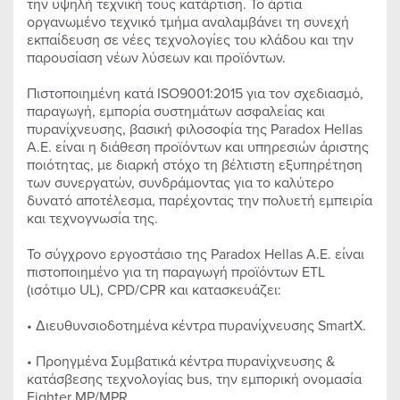
την υψηλή τεχνική τους κατάρτιση. Το άρτια
οργανωμένο τεχνικό τμήμα αναλαμβάνει τη συνεχή
εκπαίδευση σε νέες τεχνολογίες του κλάδου και την
παρουσίαση νέων λύσεων και προϊόντων.
Πιστοποιημένη κατά ISO9001:2015 για τον σχεδιασμό,
παραγωγή, εμπορία συστημάτων ασφαλείας και
πυρανίχνευσης, βασική φιλοσοφία της Paradox Hellas
A.E. είναι η διάθεση προϊόντων και υπηρεσιών άριστης
ποιότητας, με διαρκή στόχο τη βέλτιστη εξυπηρέτηση
των συνεργατών, συνδράμοντας για το καλύτερο
δυνατό αποτέλεσμα, παρέχοντας την πολυετή εμπειρία
και τεχνογνωσία της.
Το σύγχρονο εργοστάσιο της Paradox Hellas A.E. είναι
πιστοποιημένο για τη παραγωγή προϊόντων ETL
(ισότιμο UL), CPD/CPR και κατασκευάζει:
• Διευθυνσιοδοτημένα κέντρα πυρανίχνευσης SmartX.
• Προηγμένα Συμβατικά κέντρα πυρανίχνευσης &
κατάσβεσης τεχνολογίας bus, την εμπορική ονομασία
Fighter MP/MPR.