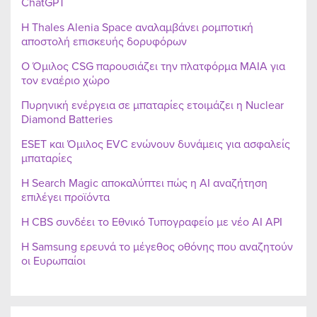
ChatGPT
Η Thales Alenia Space αναλαμβάνει ρομποτική
αποστολή επισκευής δορυφόρων
Ο Όμιλος CSG παρουσιάζει την πλατφόρμα MAIA για
τον εναέριο χώρο
Πυρηνική ενέργεια σε μπαταρίες ετοιμάζει η Nuclear
Diamond Batteries
ESET και Όμιλος EVC ενώνουν δυνάμεις για ασφαλείς
μπαταρίες
Η Search Magic αποκαλύπτει πώς η AI αναζήτηση
επιλέγει προϊόντα
Η CBS συνδέει το Εθνικό Τυπογραφείο με νέο AI API
Η Samsung ερευνά το μέγεθος οθόνης που αναζητούν
οι Ευρωπαίοι