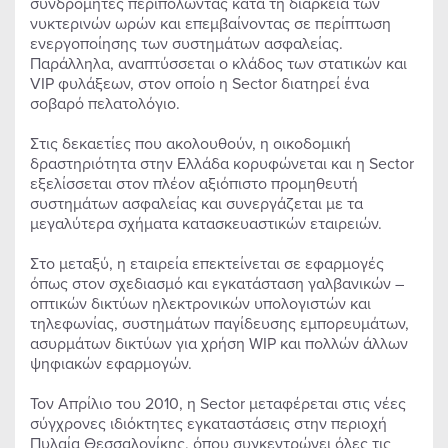
συνδρομητές περιπολώντας κατά τη διάρκεια των
νυκτερινών ωρών και επεμβαίνοντας σε περίπτωση
ενεργοποίησης των συστημάτων ασφαλείας.
Παράλληλα, αναπτύσσεται ο κλάδος των στατικών και
VIP φυλάξεων, στον οποίο η Sector διατηρεί ένα
σοβαρό πελατολόγιο.
Στις δεκαετίες που ακολουθούν, η οικοδομική
δραστηριότητα στην Ελλάδα κορυφώνεται και η Sector
εξελίσσεται στον πλέον αξιόπιστο προμηθευτή
συστημάτων ασφαλείας και συνεργάζεται με τα
μεγαλύτερα σχήματα κατασκευαστικών εταιρειών.
Στο μεταξύ, η εταιρεία επεκτείνεται σε εφαρμογές
όπως στον σχεδιασμό και εγκατάσταση γαλβανικών –
οπτικών δικτύων ηλεκτρονικών υπολογιστών και
τηλεφωνίας, συστημάτων παγίδευσης εμπορευμάτων,
ασυρμάτων δικτύων για χρήση WIP και πολλών άλλων
ψηφιακών εφαρμογών.
Τον Απρίλιο του 2010, η Sector μεταφέρεται στις νέες
σύγχρονες ιδιόκτητες εγκαταστάσεις στην περιοχή
Πυλαία Θεσσαλονίκης, όπου συγκεντρώνει όλες τις