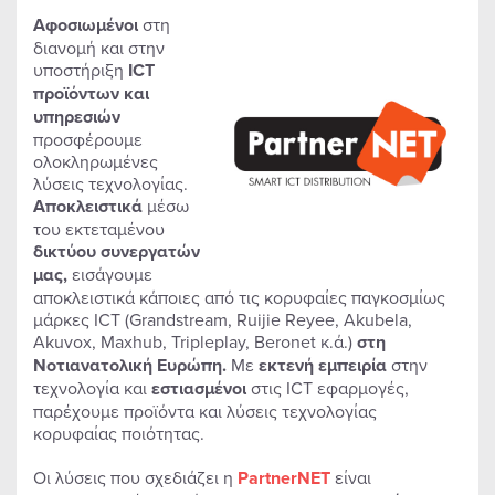
Αφοσιωμένοι
στη
διανομή και στην
υποστήριξη
ICT
προϊόντων και
υπηρεσιών
προσφέρουμε
ολοκληρωμένες
λύσεις τεχνολογίας.
Αποκλειστικά
μέσω
του εκτεταμένου
δικτύου συνεργατών
μας,
εισάγουμε
αποκλειστικά κάποιες από τις κορυφαίες παγκοσμίως
μάρκες ICT (Grandstream, Ruijie Reyee, Akubela,
Akuvox, Maxhub, Tripleplay, Beronet κ.ά.)
στη
Νοτιανατολική Ευρώπη.
Με
εκτενή εμπειρία
στην
τεχνολογία και
εστιασμένοι
στις ICT εφαρμογές,
παρέχουμε προϊόντα και λύσεις τεχνολογίας
κορυφαίας ποιότητας.
Οι λύσεις που σχεδιάζει η
PartnerNET
είναι