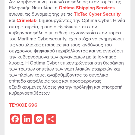
Αντιλαμβανόμενη το κενό ασφάλειας στον τομέα της
Ελληνικής Ναυτιλίας, η
Optima
Shipping
Services
ενώνει τις δυνάμεις της με τις
TicTac
Cyber
Security
και
Crimelab
, δημιουργώντας την Optima Cyber. Η νέα
αυτή εταιρεία, η οποία εξειδικεύεται στην
κυβερνοασφάλεια με ειδική τεχνογνωσία στον τομέα
του Maritime Cybersecurity, έχει στόχο να ενημερώσει
τις ναυτιλιακές εταιρείες για τους κινδύνους του
σύγχρονου ψηφιακού περιβάλλοντος και να ενισχύσει
την κυβερνοάμυνα των οργανισμών με tailor-made
λύσεις. Η Optima Cyber επικεντρώνεται στη θωράκιση
των τρωτών σημείων των ναυτιλιακών εταιρειών και
των πλοίων τους, αναβαθμίζοντας το συνολικό
επίπεδο ασφάλειάς τους και προσφέροντας
εξειδικευμένες λύσεις για την πρόληψη και αποτροπή
κυβερνοεπιθέσεων.
ΤΕΥΧΟΣ 696
Facebook
LinkedIn
Messenger
Share