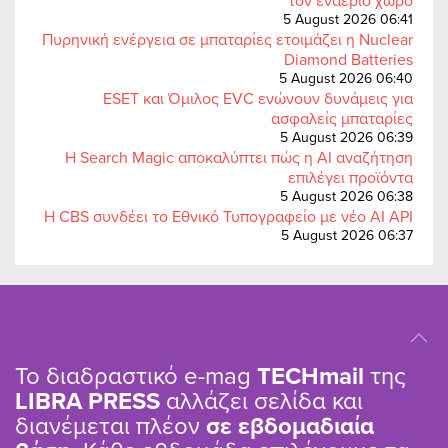
τον εναέριο χώρο
5 August 2026 06:41
Πυρηνική ενέργεια σε μπαταρίες ετοιμάζει η Nuclear
Diamond Batteries
5 August 2026 06:40
ESET και Όμιλος EVC ενώνουν δυνάμεις για
ασφαλείς μπαταρίες
5 August 2026 06:39
Η Search Magic αποκαλύπτει πώς η AI αναζήτηση
επιλέγει προϊόντα
5 August 2026 06:38
Η CBS συνδέει το Εθνικό Τυπογραφείο με νέο AI API
5 August 2026 06:37
Το διαδραστικό e-mag
TΕCHmail
της
LIBRA PRESS
αλλάζει σελίδα και
διανέμεται πλέον
σε εβδομαδιαία