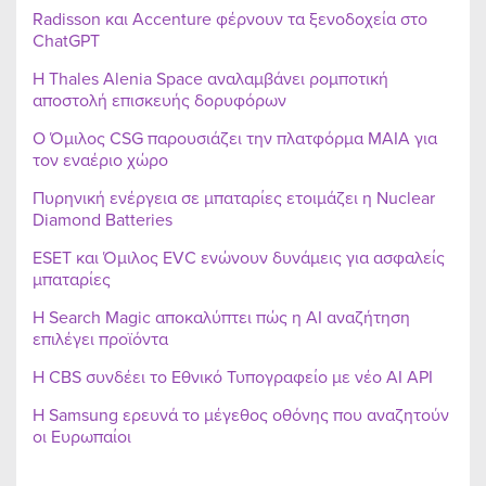
Radisson και Accenture φέρνουν τα ξενοδοχεία στο
ChatGPT
Η Thales Alenia Space αναλαμβάνει ρομποτική
αποστολή επισκευής δορυφόρων
Ο Όμιλος CSG παρουσιάζει την πλατφόρμα MAIA για
τον εναέριο χώρο
Πυρηνική ενέργεια σε μπαταρίες ετοιμάζει η Nuclear
Diamond Batteries
ESET και Όμιλος EVC ενώνουν δυνάμεις για ασφαλείς
μπαταρίες
Η Search Magic αποκαλύπτει πώς η AI αναζήτηση
επιλέγει προϊόντα
Η CBS συνδέει το Εθνικό Τυπογραφείο με νέο AI API
Η Samsung ερευνά το μέγεθος οθόνης που αναζητούν
οι Ευρωπαίοι