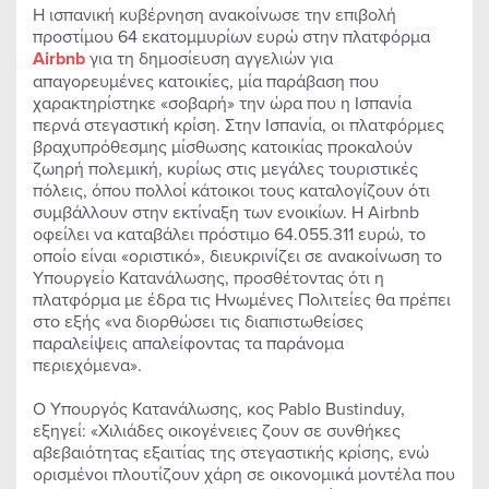
Η ισπανική κυβέρνηση ανακοίνωσε την επιβολή
προστίμου 64 εκατομμυρίων ευρώ στην πλατφόρμα
Airbnb
για τη δημοσίευση αγγελιών για
απαγορευμένες κατοικίες, μία παράβαση που
χαρακτηρίστηκε «σοβαρή» την ώρα που η Ισπανία
περνά στεγαστική κρίση. Στην Ισπανία, οι πλατφόρμες
βραχυπρόθεσμης μίσθωσης κατοικίας προκαλούν
ζωηρή πολεμική, κυρίως στις μεγάλες τουριστικές
πόλεις, όπου πολλοί κάτοικοι τους καταλογίζουν ότι
συμβάλλουν στην εκτίναξη των ενοικίων. Η Airbnb
οφείλει να καταβάλει πρόστιμο 64.055.311 ευρώ, το
οποίο είναι «οριστικό», διευκρινίζει σε ανακοίνωση το
Υπουργείο Κατανάλωσης, προσθέτοντας ότι η
πλατφόρμα με έδρα τις Ηνωμένες Πολιτείες θα πρέπει
στο εξής «να διορθώσει τις διαπιστωθείσες
παραλείψεις απαλείφοντας τα παράνομα
περιεχόμενα».
Ο Υπουργός Κατανάλωσης, κος Pablo Bustinduy,
εξηγεί: «Χιλιάδες οικογένειες ζουν σε συνθήκες
αβεβαιότητας εξαιτίας της στεγαστικής κρίσης, ενώ
ορισμένοι πλουτίζουν χάρη σε οικονομικά μοντέλα που