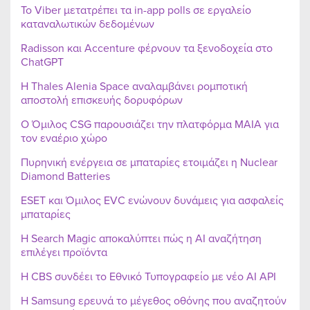
Το Viber μετατρέπει τα in-app polls σε εργαλείο
καταναλωτικών δεδομένων
Radisson και Accenture φέρνουν τα ξενοδοχεία στο
ChatGPT
Η Thales Alenia Space αναλαμβάνει ρομποτική
αποστολή επισκευής δορυφόρων
Ο Όμιλος CSG παρουσιάζει την πλατφόρμα MAIA για
τον εναέριο χώρο
Πυρηνική ενέργεια σε μπαταρίες ετοιμάζει η Nuclear
Diamond Batteries
ESET και Όμιλος EVC ενώνουν δυνάμεις για ασφαλείς
μπαταρίες
Η Search Magic αποκαλύπτει πώς η AI αναζήτηση
επιλέγει προϊόντα
Η CBS συνδέει το Εθνικό Τυπογραφείο με νέο AI API
Η Samsung ερευνά το μέγεθος οθόνης που αναζητούν