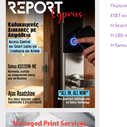
Πυρηνικ
ESET κα
Η Searc
Η CBS σ
Η Samsu