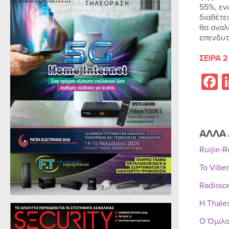
55%, εν
διαθέτε
θα αναλ
επενδυτ
ΣΕΙΡΑ 2
F
ΑΛΛΑ 
Ruijie-
Το Vibe
Radisso
Η Thale
Ο Όμιλο