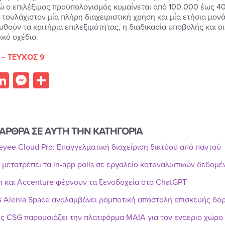
ώ ο επιλέξιμος προϋπολογισμός κυμαίνεται από 100.000 έως 400
ι τουλάχιστον μία πλήρη διαχειριστική χρήση και μία ετήσια μο
υθούν τα κριτήρια επιλεξιμότητας, η διαδικασία υποβολής και 
ικό σχέδιο.
 – ΤΕΥΧΟΣ 9
acebook
LinkedIn
Messenger
Share
ΑΡΘΡΑ ΣΕ ΑΥΤΗ ΤΗΝ ΚΑΤΗΓΟΡΙΑ
Reyee Cloud Pro: Επαγγελματική διαχείριση δικτύου από παντού
r μετατρέπει τα in-app polls σε εργαλείο καταναλωτικών δεδομ
n και Accenture φέρνουν τα ξενοδοχεία στο ChatGPT
s Alenia Space αναλαμβάνει ρομποτική αποστολή επισκευής δ
ς CSG παρουσιάζει την πλατφόρμα MAIA για τον εναέριο χώρο