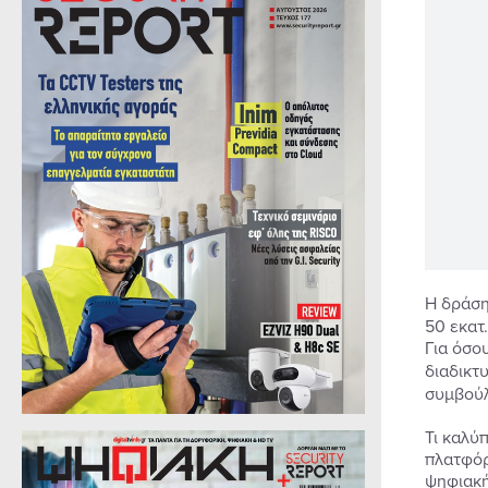
Η δράσ
50 εκατ
Για όσο
διαδικτ
συμβούλ
Τι καλύ
πλατφόρ
ψηφιακή