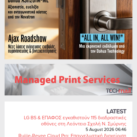
LATEST
LG BS & ΕΠΑΦΟΣ εγκαθιστούν 115 διαδραστικές
οθόνες στη Λεόντειο Σχολή Ν. Σμύρνης
5 August 2026 06:46
Ruijie-Reyee Cloud Pro: Επαγγελματική διαχείριση