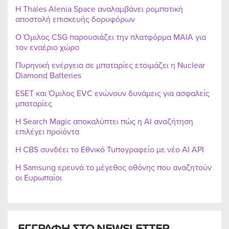
Η Thales Alenia Space αναλαμβάνει ρομποτική
αποστολή επισκευής δορυφόρων
Ο Όμιλος CSG παρουσιάζει την πλατφόρμα MAIA για
τον εναέριο χώρο
Πυρηνική ενέργεια σε μπαταρίες ετοιμάζει η Nuclear
Diamond Batteries
ESET και Όμιλος EVC ενώνουν δυνάμεις για ασφαλείς
μπαταρίες
Η Search Magic αποκαλύπτει πώς η AI αναζήτηση
επιλέγει προϊόντα
Η CBS συνδέει το Εθνικό Τυπογραφείο με νέο AI API
Η Samsung ερευνά το μέγεθος οθόνης που αναζητούν
οι Ευρωπαίοι
ΕΓΓΡΑΦΗ ΣΤΟ NEWSLETTER