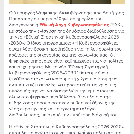
Ο Υπουργός Ψηφιακής Διακυβέρνησης, κος Δημήτρης
Παπαστεργίου παρευρέθηκε σε ημερίδα που
διοργάνωσε η
Εθνική Αρχή Κυβερνοασφάλειας
(ΕΑΚ),
με στόχο την ενίσχυση της δημόσιας διαβούλευσης για
τη νέα «Εθνική Στρατηγική Κυβερνοασφάλειας 2026
-2030». Ο ίδιος υπογράμμισε: «Η Κυβερνοασφάλεια
είναι πλέον βασική προϋπόθεση για τη λειτουργία του
κράτους, της οικονομίας και της κοινωνίας μας. Οι
ψηφιακές υπηρεσίες είναι καθημερινότητα για πολίτες
και επιχειρήσεις. Με τη νέα “Εθνική Στρατηγική
Κυβερνοασφάλειας 2026–2030” θέτουμε έναν
ξεκάθαρο στόχο: να κάνουμε τη χώρα πιο έτοιμη να
αντιμετωπίζει απειλές, να προστατεύει τις κρίσιμες
υποδομές της και να διασφαλίζει την εμπιστοσύνη
όλων στο ψηφιακό περιβάλλον». Στο πλαίσιο της
εκδήλωσης παρουσιάστηκαν οι βασικοί άξονες της
νέας στρατηγικής και το ερωτηματολόγιο
διαβούλευσης, με σκοπό την ευρύτερη διάχυσή του.
Η «Εθνική Στρατηγική Κυβερνοασφάλειας 2026-2030»
αποτελεί το ανώτατο συνεκτικό πλαίσιο πολιτικής της