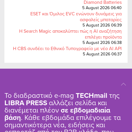
Diamond Batteries
5 August 2026 06:40
ESET και Όμιλος EVC ενώνουν δυνάμεις για
ασφαλείς μπαταρίες
5 August 2026 06:39
Η Search Magic αποκαλύπτει πώς η AI αναζήτηση
επιλέγει προϊόντα
5 August 2026 06:38
Η CBS συνδέει το Εθνικό Τυπογραφείο με νέο AI API
5 August 2026 06:37
Το διαδραστικό e-mag
TΕCHmail
της
LIBRA PRESS
αλλάζει σελίδα και
διανέμεται πλέον
σε εβδομαδιαία
βάση
. Κάθε εβδομάδα επιλέγουμε τα
σημαντικότερα νέα, ειδήσεις και
ρεπορτάζ από τον B2B κλάδο, που