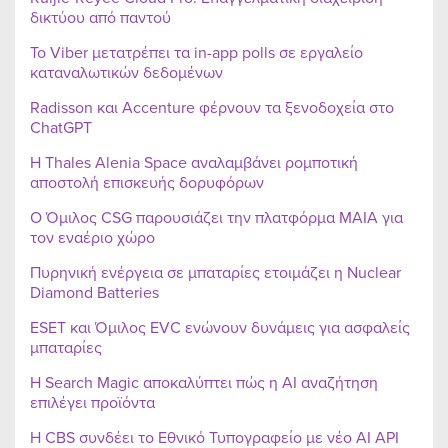
δικτύου από παντού
Το Viber μετατρέπει τα in-app polls σε εργαλείο
καταναλωτικών δεδομένων
Radisson και Accenture φέρνουν τα ξενοδοχεία στο
ChatGPT
Η Thales Alenia Space αναλαμβάνει ρομποτική
αποστολή επισκευής δορυφόρων
Ο Όμιλος CSG παρουσιάζει την πλατφόρμα MAIA για
τον εναέριο χώρο
Πυρηνική ενέργεια σε μπαταρίες ετοιμάζει η Nuclear
Diamond Batteries
ESET και Όμιλος EVC ενώνουν δυνάμεις για ασφαλείς
μπαταρίες
Η Search Magic αποκαλύπτει πώς η AI αναζήτηση
επιλέγει προϊόντα
Η CBS συνδέει το Εθνικό Τυπογραφείο με νέο AI API