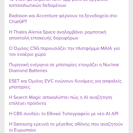
καταναλωτικών δεδομένων
Radisson και Accenture φέρνουν τα ξενοδοχεία στο
ChatGPT
Η Thales Alenia Space αναλαμβάνει ρομποτική
αποστολή επισκευής δορυφόρων
Ο Όμιλος CSG παρουσιάζει την πλατφόρμα MAIA για
τον εναέριο χώρο
Πυρηνική ενέργεια σε μπαταρίες ετοιμάζει η Nuclear
Diamond Batteries
ESET και Όμιλος EVC ενώνουν δυνάμεις για ασφαλείς
μπαταρίες
Η Search Magic αποκαλύπτει πώς η AI αναζήτηση
επιλέγει προϊόντα
Η CBS συνδέει το Εθνικό Τυπογραφείο με νέο AI API
Η Samsung ερευνά το μέγεθος οθόνης που αναζητούν
οι Ευρωπαίοι