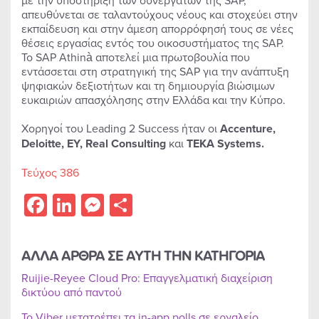
με την υποστήριξη των συνεργατών της SAP,
απευθύνεται σε ταλαντούχους νέους και στοχεύει στην
εκπαίδευση και στην άμεση απορρόφησή τους σε νέες
θέσεις εργασίας εντός του οικοσυστήματος της SAP.
Το SAP Athinà αποτελεί μια πρωτοβουλία που
εντάσσεται στη στρατηγική της SAP για την ανάπτυξη
ψηφιακών δεξιοτήτων και τη δημιουργία βιώσιμων
ευκαιριών απασχόλησης στην Ελλάδα και την Κύπρο.
Χορηγοί του Leading 2 Success ήταν οι
Accenture,
Deloitte, EY, Real Consulting
και
T
ΕΚΑ
Systems.
Τεύχος 386
Facebook
LinkedIn
Messenger
Share
ΑΛΛΑ ΑΡΘΡΑ ΣΕ ΑΥΤΗ ΤΗΝ ΚΑΤΗΓΟΡΙΑ
Ruijie-Reyee Cloud Pro: Επαγγελματική διαχείριση
δικτύου από παντού
Το Viber μετατρέπει τα in-app polls σε εργαλείο