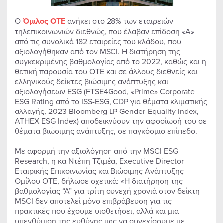
Ο
Όμιλος ΟΤΕ
ανήκει στο 28% των εταιρειών
τηλεπικοινωνιών διεθνώς, που έλαβαν επίδοση «Α»
από τις συνολικά 182 εταιρείες του κλάδου, που
αξιολογήθηκαν από τον MSCI. Η διατήρηση της
συγκεκριμένης βαθμολογίας από το 2022, καθώς και η
θετική παρουσία του ΟΤΕ και σε άλλους διεθνείς και
ελληνικούς δείκτες βιώσιμης ανάπτυξης και
αξιολογήσεων ESG (FTSE4Good, «Prime» Corporate
ESG Rating από το ISS-ESG, CDP για θέματα κλιματικής
αλλαγής, 2023 Bloomberg LP Gender-Equality Index,
ΑΤΗΕΧ ESG Index) αποδεικνύουν την αφοσίωσή του σε
θέματα βιώσιμης ανάπτυξης, σε παγκόσμιο επίπεδο.
Με αφορμή την αξιολόγηση από την MSCI ESG
Research, η κα Ντέπη Τζιμέα, Executive Director
Εταιρικής Επικοινωνίας και Βιώσιμης Ανάπτυξης
Ομίλου ΟΤΕ, δήλωσε σχετικά: «Η διατήρηση της
βαθμολογίας “Α” για τρίτη συνεχή χρονιά στον δείκτη
MSCI δεν αποτελεί μόνο επιβράβευση για τις
πρακτικές που έχουμε υιοθετήσει, αλλά και μια
υπενθύμιση της ευθύνης μας να συνεχίσουμε με