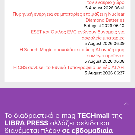
τον εναέριο χώρο
5 August 2026 06:41
Πυρηνική ενέργεια σε μπαταρίες ετοιμάζει η Nuclear
Diamond Batteries
5 August 2026 06:40
ESET και Όμιλος EVC ενώνουν δυνάμεις για
ασφαλείς μπαταρίες
5 August 2026 06:39
Η Search Magic αποκαλύπτει πώς η AI αναζήτηση
επιλέγει προϊόντα
5 August 2026 06:38
Η CBS συνδέει το Εθνικό Τυπογραφείο με νέο AI API
5 August 2026 06:37
Το διαδραστικό e-mag
TΕCHmail
της
LIBRA PRESS
αλλάζει σελίδα και
διανέμεται πλέον
σε εβδομαδιαία