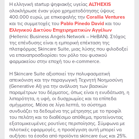
Η ελληνική startup ψηφιακής υγείας
ALTHEXIS
ολοκλήρωσε έναν γύρο χρηματοδότησης ύψους
400.000 ευρώ, με επικεφαλής την
Corallia Ventures
και τις συμμετοχές του
Pablo Pinedo David
και του
Ελληνικού Δικτύου Επιχειρηματικών Αγγέλων
(Hellenic Business Angels Network – HeBAN). Στόχος
της επένδυσης είναι η εμπορική επέκταση της
πλατφόρμας Skincare Suite, μιας λύσης που φιλοδοξεί
να επαναπροσδιορίσει τον ρόλο του φυσικού
φαρμακείου στην εποχή του e-commerce.
Η Skincare Suite αξιοποιεί την πολυφασματική
απεικόνιση και την παραγωγική Τεχνητή Νοημοσύνη
(Generative AI) για την ανάλυση των βασικών
παραμέτρων του δέρματος, όπως είναι η ενυδάτωση, η
λιπαρότητα, η υφή, οι δυσχρωμίες και τα επίπεδα
σμήγματος. Μέσα σε λίγα λεπτά, το σύστημα
συνδυάζει τα δεδομένα της μέτρησης με το προφίλ
του πελάτη και το διαθέσιμο απόθεμα, προτείνοντας
εξατομικευμένες ρουτίνες περιποίησης. Σύμφωνα με
πιλοτικές εφαρμογές, η προσέγγιση αυτή μπορεί να
αυξήσει τα έσοδα από προϊόντα skincare έως και 25%.