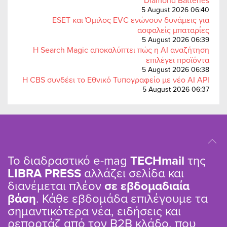
Diamond Batteries
5 August 2026 06:40
ESET και Όμιλος EVC ενώνουν δυνάμεις για
ασφαλείς μπαταρίες
5 August 2026 06:39
Η Search Magic αποκαλύπτει πώς η AI αναζήτηση
επιλέγει προϊόντα
5 August 2026 06:38
Η CBS συνδέει το Εθνικό Τυπογραφείο με νέο AI API
5 August 2026 06:37
Το διαδραστικό e-mag
TΕCHmail
της
LIBRA PRESS
αλλάζει σελίδα και
διανέμεται πλέον
σε εβδομαδιαία
βάση
. Κάθε εβδομάδα επιλέγουμε τα
σημαντικότερα νέα, ειδήσεις και
ρεπορτάζ από τον B2B κλάδο, που