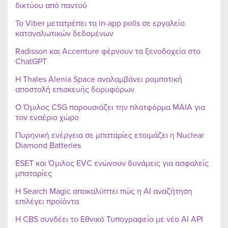
δικτύου από παντού
Το Viber μετατρέπει τα in-app polls σε εργαλείο
καταναλωτικών δεδομένων
Radisson και Accenture φέρνουν τα ξενοδοχεία στο
ChatGPT
Η Thales Alenia Space αναλαμβάνει ρομποτική
αποστολή επισκευής δορυφόρων
Ο Όμιλος CSG παρουσιάζει την πλατφόρμα MAIA για
τον εναέριο χώρο
Πυρηνική ενέργεια σε μπαταρίες ετοιμάζει η Nuclear
Diamond Batteries
ESET και Όμιλος EVC ενώνουν δυνάμεις για ασφαλείς
μπαταρίες
Η Search Magic αποκαλύπτει πώς η AI αναζήτηση
επιλέγει προϊόντα
Η CBS συνδέει το Εθνικό Τυπογραφείο με νέο AI API