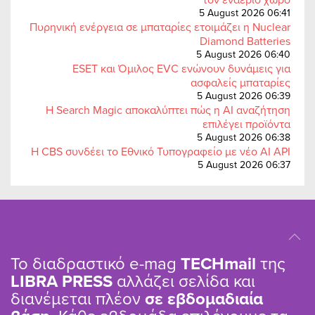
5 August 2026 06:41
Πυρηνική ενέργεια σε μπαταρίες ετοιμάζει η Nuclear
Diamond Batteries
5 August 2026 06:40
ESET και Όμιλος EVC ενώνουν δυνάμεις για
ασφαλείς μπαταρίες
5 August 2026 06:39
Η Search Magic αποκαλύπτει πώς η AI αναζήτηση
επιλέγει προϊόντα
5 August 2026 06:38
Η CBS συνδέει το Εθνικό Τυπογραφείο με νέο AI API
5 August 2026 06:37
Το διαδραστικό e-mag
TΕCHmail
της
LIBRA PRESS
αλλάζει σελίδα και
διανέμεται πλέον
σε εβδομαδιαία