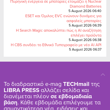
Πυρηνική ενέργεια σε μπαταρίες ετοιμάζει η Nuclear
Diamond Batteries
5 August 2026 06:40
ESET και Όμιλος EVC ενώνουν δυνάμεις για
ασφαλείς μπαταρίες
5 August 2026 06:39
Η Search Magic αποκαλύπτει πώς η AI αναζήτηση
επιλέγει προϊόντα
5 August 2026 06:38
Η CBS συνδέει το Εθνικό Τυπογραφείο με νέο AI API
5 August 2026 06:37
Το διαδραστικό e-mag
TΕCHmail
της
LIBRA PRESS
αλλάζει σελίδα και
διανέμεται πλέον
σε εβδομαδιαία
βάση
. Κάθε εβδομάδα επιλέγουμε τα
σημαντικότερα νέα, ειδήσεις και