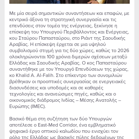
Με μία σειρά σημαντικών συναντήσεων και επαφών, με
κεντρικό άξονα τη στρατηγική συνεργασία και τις
επενδύσεις στον τομέα της ενέργειας, ξεκίνησε η
επίσκεψη του Υπουργού Περιβάλλοντος και Ενέργειας,
κου Σταύρου Παπασταύρου, στο Ριάντ της Σαουδικής
Αραβίας. Η επίσκεψη έρχεται σε μια υψηλού
συμβολισμού στιγμή για τις δύο χώρες, καθώς το 2026
ολοκληρώνονται 100 χρόνια διμερών σχέσεων μεταξύ
Ελλάδας και Σαουδικής Αραβίας. Ο κος Παπασταύρου
συναντήθηκε με τον Υπουργό Επενδύσεων της χώρας,
κο Khalid A. Al-Falih. Στο επίκεντρο των συνομιλιών
βρέθηκαν οι προοπτικές συνεργασίας σε ενεργειακές
διασυνδέσεις και υποδομές και σε καθαρές
τεχνολογίες και ανανεώσιμες πηγές, καθώς και ο
οικονομικός διάδρομος Ινδίας – Μέσης Ανατολής –
Ευρώπης (IMEC).
Βασικό θέμα στη συζήτηση των δύο Υπουργών
αποτέλεσε ο East-Med Corridor, ένα εμβληματικό
ψηφιακό έργο οπτικού καλωδίου που ενισχύει τον
ρόλο της Ελλάδας ως βασικής πύλης δεδομένων της