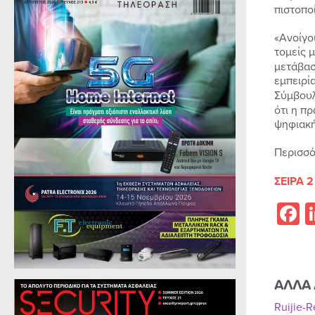
πιστοπο
«Ανοίγο
τομείς 
μετάβασ
εμπειρί
Σύμβουλ
ότι η π
ψηφιακή
Περισσό
ΣΕΙΡΑ 2
F
ΑΛΛΑ 
Ruijie-