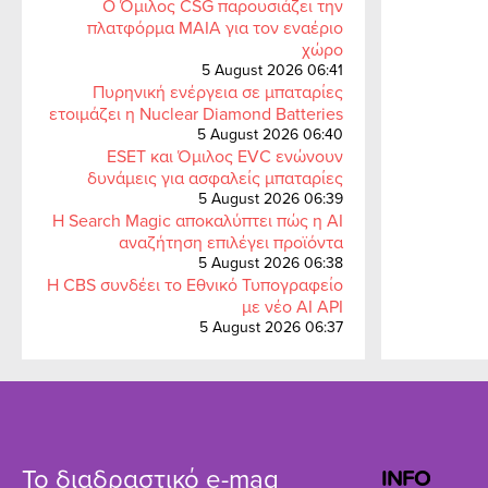
Ο Όμιλος CSG παρουσιάζει την
πλατφόρμα MAIA για τον εναέριο
χώρο
5 August 2026 06:41
Πυρηνική ενέργεια σε μπαταρίες
ετοιμάζει η Nuclear Diamond Batteries
5 August 2026 06:40
ESET και Όμιλος EVC ενώνουν
δυνάμεις για ασφαλείς μπαταρίες
5 August 2026 06:39
Η Search Magic αποκαλύπτει πώς η AI
αναζήτηση επιλέγει προϊόντα
5 August 2026 06:38
Η CBS συνδέει το Εθνικό Τυπογραφείο
με νέο AI API
5 August 2026 06:37
Το διαδραστικό e-mag
INFO