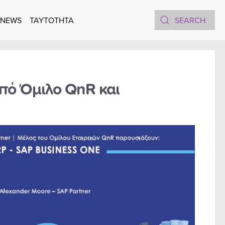
 NEWS
TAYTOTHTA
πό Όμιλο QnR και