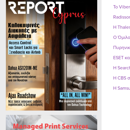
Το Vibe
Radisso
Η Thale
Ο Όμιλο
Πυρηνικ
ESET κα
Η Searc
Η CBS σ
Η Samsu