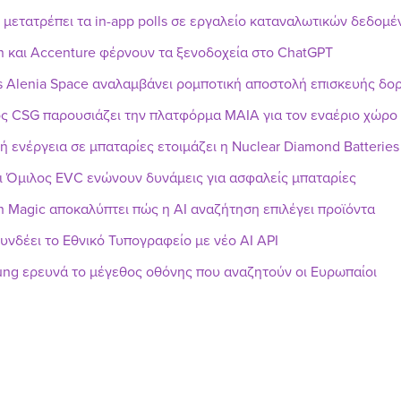
r μετατρέπει τα in-app polls σε εργαλείο καταναλωτικών δεδομ
n και Accenture φέρνουν τα ξενοδοχεία στο ChatGPT
s Alenia Space αναλαμβάνει ρομποτική αποστολή επισκευής δ
ς CSG παρουσιάζει την πλατφόρμα MAIA για τον εναέριο χώρο
ή ενέργεια σε μπαταρίες ετοιμάζει η Nuclear Diamond Batteries
ι Όμιλος EVC ενώνουν δυνάμεις για ασφαλείς μπαταρίες
h Magic αποκαλύπτει πώς η AI αναζήτηση επιλέγει προϊόντα
υνδέει το Εθνικό Τυπογραφείο με νέο AI API
ng ερευνά το μέγεθος οθόνης που αναζητούν οι Ευρωπαίοι