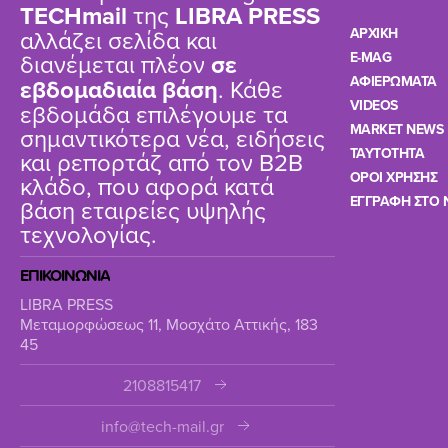
TΕCHmail
της
LIBRA PRESS
αλλάζει σελίδα και
ΑΡΧΙΚΗ
διανέμεται πλέον
σε
E-MAG
ΑΦΙΕΡΩΜΑΤΑ
εβδομαδιαία βάση
. Κάθε
VIDEOS
εβδομάδα επιλέγουμε τα
MARKET NEWS
σημαντικότερα νέα, ειδήσεις
TAYTOTHTA
και ρεπορτάζ από τον B2B
ΟΡΟΙ ΧΡΗΣΗΣ
κλάδο, που αφορά κατά
ΕΓΓΡΑΦΗ ΣΤΟ 
βάση εταιρείες υψηλής
τεχνολογίας.
ΕΠΙΚΟΙΝΩΝΙΑ
LIBRA PRESS
Μεταμορφώσεως 11, Μοσχάτο Αττικής, 183
45
2108815417
info@tech-mail.gr