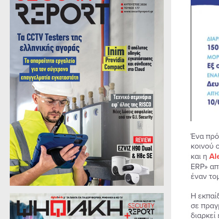
Ένα πρό
κοινού 
και η
Al
ERP» απ
έναν το
Η εκπαί
σε πραγ
διαρκεί