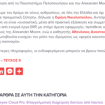
ίηση από το Πανεπιστήμιο Πελοποννήσου και την Alexander Moo
υμε τον δρόμο σε νέους ανθρώπους, σε όλη την Ελλάδα και όχι
με πραγματική ζήτηση», δήλωσε η
Ειρήνη Νικολοπούλου
, Αντιπ
η να είναι «ουσιαστική, μέσα από πρακτική εξάσκηση και συμμ
α από ενεργά έργα ERP, με στόχο άμεση εφαρμογή», πρόσθεσε 
ος της Alexander Moore, ενώ ο καθηγητής
Αθανάσιος Αναστα
ρωτοβουλία ενισχύει τον ρόλο του ιδρύματος ως «φορέα καινοτο
 οικονομία».
τερες πληροφορίες, οι ενδιαφερόμενοι μπορούν να βρουν πα
 – ΤΕΥΧΟΣ 9
acebook
LinkedIn
Messenger
Share
ΑΡΘΡΑ ΣΕ ΑΥΤΗ ΤΗΝ ΚΑΤΗΓΟΡΙΑ
Reyee Cloud Pro: Επαγγελματική διαχείριση δικτύου από παντού