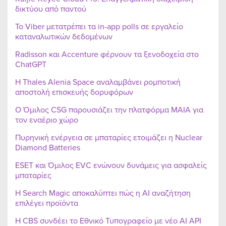
δικτύου από παντού
Το Viber μετατρέπει τα in-app polls σε εργαλείο
καταναλωτικών δεδομένων
Radisson και Accenture φέρνουν τα ξενοδοχεία στο
ChatGPT
Η Thales Alenia Space αναλαμβάνει ρομποτική
αποστολή επισκευής δορυφόρων
Ο Όμιλος CSG παρουσιάζει την πλατφόρμα MAIA για
τον εναέριο χώρο
Πυρηνική ενέργεια σε μπαταρίες ετοιμάζει η Nuclear
Diamond Batteries
ESET και Όμιλος EVC ενώνουν δυνάμεις για ασφαλείς
μπαταρίες
Η Search Magic αποκαλύπτει πώς η AI αναζήτηση
επιλέγει προϊόντα
Η CBS συνδέει το Εθνικό Τυπογραφείο με νέο AI API