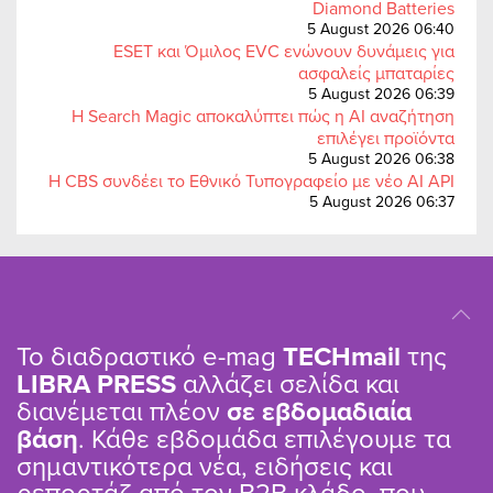
Diamond Batteries
5 August 2026 06:40
ESET και Όμιλος EVC ενώνουν δυνάμεις για
ασφαλείς μπαταρίες
5 August 2026 06:39
Η Search Magic αποκαλύπτει πώς η AI αναζήτηση
επιλέγει προϊόντα
5 August 2026 06:38
Η CBS συνδέει το Εθνικό Τυπογραφείο με νέο AI API
5 August 2026 06:37
Το διαδραστικό e-mag
TΕCHmail
της
LIBRA PRESS
αλλάζει σελίδα και
διανέμεται πλέον
σε εβδομαδιαία
βάση
. Κάθε εβδομάδα επιλέγουμε τα
σημαντικότερα νέα, ειδήσεις και
ρεπορτάζ από τον B2B κλάδο, που