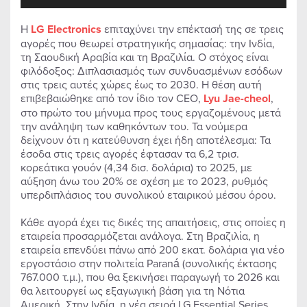
Η
LG Electronics
επιταχύνει την επέκτασή της σε τρεις
αγορές που θεωρεί στρατηγικής σημασίας: την Ινδία,
τη Σαουδική Αραβία και τη Βραζιλία. Ο στόχος είναι
φιλόδοξος: Διπλασιασμός των συνδυασμένων εσόδων
στις τρεις αυτές χώρες έως το 2030. Η θέση αυτή
επιβεβαιώθηκε από τον ίδιο τον CEO,
Lyu Jae-cheol
,
στο πρώτο του μήνυμα προς τους εργαζομένους μετά
την ανάληψη των καθηκόντων του. Τα νούμερα
δείχνουν ότι η κατεύθυνση έχει ήδη αποτέλεσμα: Τα
έσοδα στις τρεις αγορές έφτασαν τα 6,2 τρισ.
κορεάτικα γουόν (4,34 δισ. δολάρια) το 2025, με
αύξηση άνω του 20% σε σχέση με το 2023, ρυθμός
υπερδιπλάσιος του συνολικού εταιρικού μέσου όρου.
Κάθε αγορά έχει τις δικές της απαιτήσεις, στις οποίες η
εταιρεία προσαρμόζεται ανάλογα. Στη Βραζιλία, η
εταιρεία επενδύει πάνω από 200 εκατ. δολάρια για νέο
εργοστάσιο στην πολιτεία Paraná (συνολικής έκτασης
767.000 τ.μ.), που θα ξεκινήσει παραγωγή το 2026 και
θα λειτουργεί ως εξαγωγική βάση για τη Νότια
Αμερική. Στην Ινδία, η νέα σειρά LG Essential Series