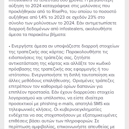
αύξηση το 2024 καταγράφηκε στις μολύνσεις που
προκλήθηκαν από το RisePro, του οποίου το ποσοστό
αυξήθηκε από 1,4% το 2023 σε σχεδόν 23% στο
σύνολο των μολύνσεων το 2024. Εάν αντιμετωπίσετε
διαρροή δεδομένων από infostealers, ακολουθήστε
άμεσα τα παρακάτω βήματα:
• Ενεργήστε άμεσα αν υποψιάζεστε διαρροή στοιχείων
της τραπεζικής σας κάρτας: Παρακολουθήστε τις
ειδοποιήσεις της τράπεζάς σας, ζητήστε
αντικατάσταση της κάρτας και αλλάξτε τον κωδικό
πρόσβασης της τραπεζικής σας εφαρμογής ή του
ιστότοπου. Ενεργοποιήστε τη διπλή ταυτοποίηση και
άλλες μεθόδους επαλήθευσης. Ορισμένες τράπεζες
επιτρέπουν τον καθορισμό ορίων δαπανών για
επιπλέον προστασία. Εάν έχουν διαρρεύσει στοιχεία
λογαριασμού και υπόλοιπου, να είστε ιδιαίτερα
προσεκτικοί με phishing e-mails, απατηλά SMS και
τηλεφωνικές κλήσεις. Οι κυβερνοεγκληματίες
ενδέχεται να σας στοχοποιήσουν με εξατομικευμένες
επιθέσεις βάσει αυτών των πληροφοριών. Σε
περίπτωση αμφιβολίας, επικοινωνήστε απευθείας με