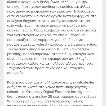
κλοπή οικονομικών δεδομένων, αλλά και για την
υποκλοπή στοιχείων σύνδεσης, cookies και άλλων
πολύτιμων πληροφοριών των χρηστών. Τα δεδομένα
αυτά συγκεντρώνονται σε αρχεία καταγραφής και στη
συνέχεια διαχέονται στην «υπόγεια» κοινότητα του
dark web. Ένα infostealer μπορεί να μολύνει μία
συσκευή εάν το θύμα κατεβάσει και ανοίξει εν αγνοία
του ένα κακόβουλο αρχείο, το οποίο μπορεί να
παρουσιάζεται ως νόμιμο λογισμικό, όπως για
παράδειγμα ένας «cheat» κωδικός για βιντεοπαιχνίδια.
Το λογισμικό μπορεί να διαδοθεί μέσω συνδέσμων
phishing, παραβιασμένων ιστοσελίδων, κακόβουλων
συνημμένων σε e-mail ή εφαρμογών ανταλλαγής
μηνυμάτων, καθώς και με πολλούς άλλους τρόπους.
Στοχοποιεί τόσο προσωπικές όσο και εταιρικές
συσκευές.
Κατά μέσο όρο, μία στις 14 μολύνσεις από infostealer
οδήγησε σε κλοπή στοιχείων πιστωτικής κάρτας. Οι
ειδικοί της Kaspersky Digital Footprint Intelligence
διαπίστωσαν ότι σχεδόν 26 εκατομμύρια συσκευές με
Windows μολύνθηκαν από διάφορους τύπους
infostealers τα τελευταία δύο χρόνια. Η μεγαλύτερη