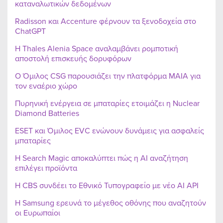
καταναλωτικών δεδομένων
Radisson και Accenture φέρνουν τα ξενοδοχεία στο
ChatGPT
Η Thales Alenia Space αναλαμβάνει ρομποτική
αποστολή επισκευής δορυφόρων
Ο Όμιλος CSG παρουσιάζει την πλατφόρμα MAIA για
τον εναέριο χώρο
Πυρηνική ενέργεια σε μπαταρίες ετοιμάζει η Nuclear
Diamond Batteries
ESET και Όμιλος EVC ενώνουν δυνάμεις για ασφαλείς
μπαταρίες
Η Search Magic αποκαλύπτει πώς η AI αναζήτηση
επιλέγει προϊόντα
Η CBS συνδέει το Εθνικό Τυπογραφείο με νέο AI API
Η Samsung ερευνά το μέγεθος οθόνης που αναζητούν
οι Ευρωπαίοι