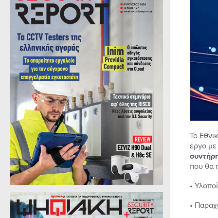
Το Εθνι
έργο με
συντήρη
που θα 
• Υλοπο
• Παραχ