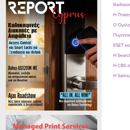
Radisso
Η Thale
Ο Όμιλο
Πυρηνικ
ESET κα
Η Searc
Η CBS σ
Η Samsu