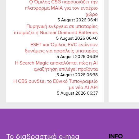
Ο Όμιλος CSG παρουσιάζει την
πλατφόρμα MAIA για τον εναέριο
χώρο
5 August 2026 06:41
Πυρηνική ενέργεια σε μπαταρίες
ετοιμάζει η Nuclear Diamond Batteries
5 August 2026 06:40
ESET και Όμιλος EVC ενώνουν
δυνάμεις για ασφαλείς μπαταρίες
5 August 2026 06:39
Η Search Magic αποκαλύπτει πώς η AI
αναζήτηση επιλέγει προϊόντα
5 August 2026 06:38
Η CBS συνδέει το Εθνικό Τυπογραφείο
με νέο AI API
5 August 2026 06:37
Το διαδραστικό e-mag
INFO