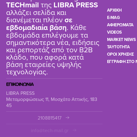
TΕCHmail
της
LIBRA PRESS
αλλάζει σελίδα και
ΑΡΧΙΚΗ
διανέμεται πλέον
σε
E-MAG
ΑΦΙΕΡΩΜΑΤΑ
εβδομαδιαία βάση
. Κάθε
VIDEOS
εβδομάδα επιλέγουμε τα
MARKET NEWS
σημαντικότερα νέα, ειδήσεις
TAYTOTHTA
και ρεπορτάζ από τον B2B
ΟΡΟΙ ΧΡΗΣΗΣ
κλάδο, που αφορά κατά
ΕΓΓΡΑΦΗ ΣΤΟ 
βάση εταιρείες υψηλής
τεχνολογίας.
ΕΠΙΚΟΙΝΩΝΙΑ
LIBRA PRESS
Μεταμορφώσεως 11, Μοσχάτο Αττικής, 183
45
2108815417
info@tech-mail.gr