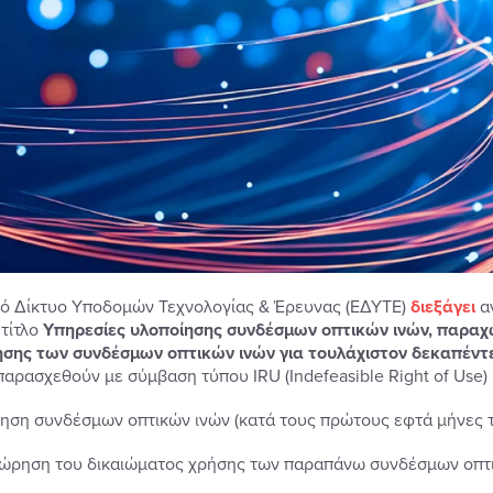
κό Δίκτυο Υποδομών Τεχνολογίας & Έρευνας (ΕΔΥΤΕ)
διεξάγει
α
 τίτλο
Υπηρεσίες υλοποίησης συνδέσμων οπτικών ινών, παραχ
σης των συνδέσμων οπτικών ινών για τουλάχιστον δεκαπέντ
παρασχεθούν με σύμβαση τύπου IRU (Indefeasible Right of Use)
ίηση συνδέσμων οπτικών ινών (κατά τους πρώτους εφτά μήνες τ
ώρηση του δικαιώματος χρήσης των παραπάνω συνδέσμων οπτικ