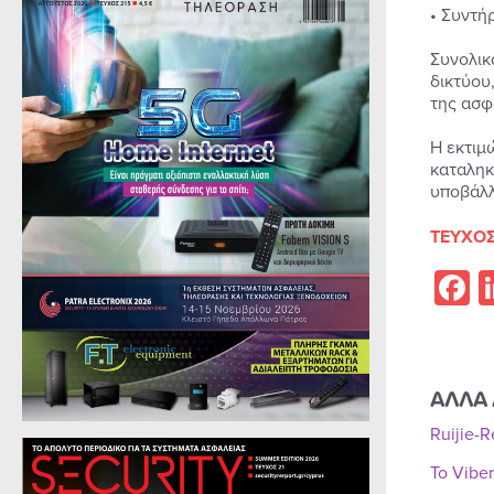
• Συντή
Συνολικ
δικτύου
της ασφ
Η εκτιμ
καταληκ
υποβάλλ
ΤΕΥΧΟΣ
F
ΑΛΛΑ 
Ruijie-
Το Vibe