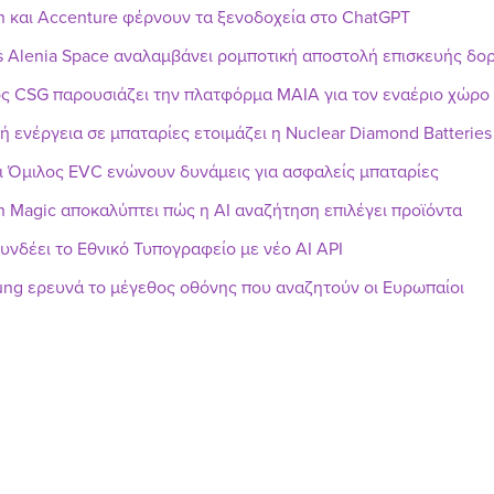
n και Accenture φέρνουν τα ξενοδοχεία στο ChatGPT
s Alenia Space αναλαμβάνει ρομποτική αποστολή επισκευής δ
ς CSG παρουσιάζει την πλατφόρμα MAIA για τον εναέριο χώρο
ή ενέργεια σε μπαταρίες ετοιμάζει η Nuclear Diamond Batteries
ι Όμιλος EVC ενώνουν δυνάμεις για ασφαλείς μπαταρίες
h Magic αποκαλύπτει πώς η AI αναζήτηση επιλέγει προϊόντα
υνδέει το Εθνικό Τυπογραφείο με νέο AI API
ng ερευνά το μέγεθος οθόνης που αναζητούν οι Ευρωπαίοι