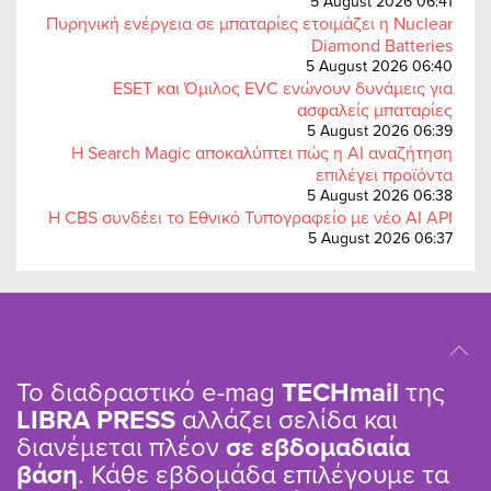
5 August 2026 06:41
Πυρηνική ενέργεια σε μπαταρίες ετοιμάζει η Nuclear
Diamond Batteries
5 August 2026 06:40
ESET και Όμιλος EVC ενώνουν δυνάμεις για
ασφαλείς μπαταρίες
5 August 2026 06:39
Η Search Magic αποκαλύπτει πώς η AI αναζήτηση
επιλέγει προϊόντα
5 August 2026 06:38
Η CBS συνδέει το Εθνικό Τυπογραφείο με νέο AI API
5 August 2026 06:37
Το διαδραστικό e-mag
TΕCHmail
της
LIBRA PRESS
αλλάζει σελίδα και
διανέμεται πλέον
σε εβδομαδιαία
βάση
. Κάθε εβδομάδα επιλέγουμε τα