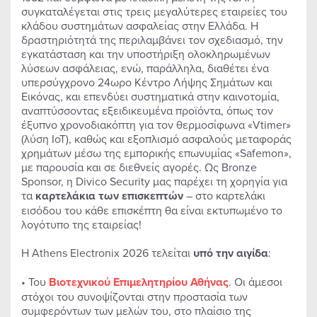
συγκαταλέγεται στις τρεις μεγαλύτερες εταιρείες του
κλάδου συστημάτων ασφαλείας στην Ελλάδα. Η
δραστηριότητά της περιλαμβάνει τον σχεδιασμό, την
εγκατάσταση και την υποστήριξη ολοκληρωμένων
λύσεων ασφάλειας, ενώ, παράλληλα, διαθέτει ένα
υπερσύγχρονο 24ωρο Κέντρο Λήψης Σημάτων και
Εικόνας, και επενδύει συστηματικά στην καινοτομία,
αναπτύσσοντας εξειδικευμένα προϊόντα, όπως τον
έξυπνο χρονοδιακόπτη για τον θερμοσίφωνα «Vtimer»
(λύση IoT), καθώς και εξοπλισμό ασφαλούς μεταφοράς
χρημάτων μέσω της εμπορικής επωνυμίας «Safemon»,
με παρουσία και σε διεθνείς αγορές. Ως Bronze
Sponsor, η Divico Security μας παρέχει τη χορηγία για
τα
καρτελάκια των επισκεπτών
– στο καρτελάκι
εισόδου του κάθε επισκέπτη θα είναι εκτυπωμένο το
λογότυπο της εταιρείας!
Η Athens Electronix 2026 τελείται
υπό την αιγίδα
:
• Του
Βιοτεχνικού Επιμελητηρίου Αθήνας
. Οι άμεσοι
στόχοι του συνοψίζονται στην προστασία των
συμφερόντων των μελών του, στο πλαίσιο της