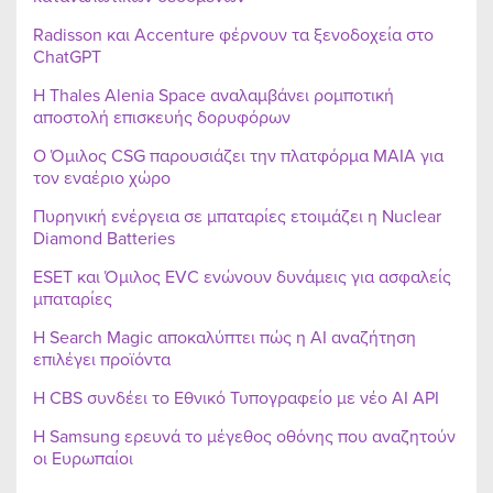
Radisson και Accenture φέρνουν τα ξενοδοχεία στο
ChatGPT
Η Thales Alenia Space αναλαμβάνει ρομποτική
αποστολή επισκευής δορυφόρων
Ο Όμιλος CSG παρουσιάζει την πλατφόρμα MAIA για
τον εναέριο χώρο
Πυρηνική ενέργεια σε μπαταρίες ετοιμάζει η Nuclear
Diamond Batteries
ESET και Όμιλος EVC ενώνουν δυνάμεις για ασφαλείς
μπαταρίες
Η Search Magic αποκαλύπτει πώς η AI αναζήτηση
επιλέγει προϊόντα
Η CBS συνδέει το Εθνικό Τυπογραφείο με νέο AI API
Η Samsung ερευνά το μέγεθος οθόνης που αναζητούν
οι Ευρωπαίοι