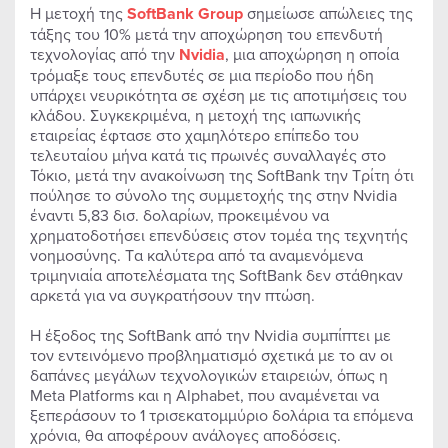
Η μετοχή της
SoftBank
Group
σημείωσε απώλειες της
τάξης του 10% μετά την αποχώρηση του επενδυτή
τεχνολογίας από την
Nvidia
, μια αποχώρηση η οποία
τρόμαξε τους επενδυτές σε μια περίοδο που ήδη
υπάρχει νευρικότητα σε σχέση με τις αποτιμήσεις του
κλάδου. Συγκεκριμένα, η μετοχή της ιαπωνικής
εταιρείας έφτασε στο χαμηλότερο επίπεδο του
τελευταίου μήνα κατά τις πρωινές συναλλαγές στο
Τόκιο, μετά την ανακοίνωση της SoftBank την Τρίτη ότι
πούλησε το σύνολο της συμμετοχής της στην Nvidia
έναντι 5,83 δισ. δολαρίων, προκειμένου να
χρηματοδοτήσει επενδύσεις στον τομέα της τεχνητής
νοημοσύνης. Tα καλύτερα από τα αναμενόμενα
τριμηνιαία αποτελέσματα της SoftBank δεν στάθηκαν
αρκετά για να συγκρατήσουν την πτώση.
Η έξοδος της SoftBank από την Nvidia συμπίπτει με
τον εντεινόμενο προβληματισμό σχετικά με το αν οι
δαπάνες μεγάλων τεχνολογικών εταιρειών, όπως η
Meta Platforms και η Alphabet, που αναμένεται να
ξεπεράσουν το 1 τρισεκατομμύριο δολάρια τα επόμενα
χρόνια, θα αποφέρουν ανάλογες αποδόσεις.