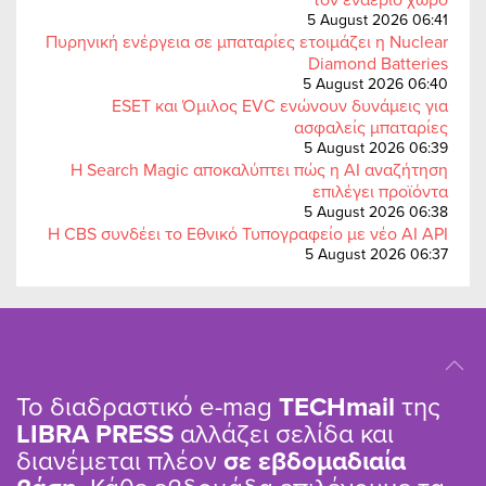
5 August 2026 06:41
Πυρηνική ενέργεια σε μπαταρίες ετοιμάζει η Nuclear
Diamond Batteries
5 August 2026 06:40
ESET και Όμιλος EVC ενώνουν δυνάμεις για
ασφαλείς μπαταρίες
5 August 2026 06:39
Η Search Magic αποκαλύπτει πώς η AI αναζήτηση
επιλέγει προϊόντα
5 August 2026 06:38
Η CBS συνδέει το Εθνικό Τυπογραφείο με νέο AI API
5 August 2026 06:37
Το διαδραστικό e-mag
TΕCHmail
της
LIBRA PRESS
αλλάζει σελίδα και
διανέμεται πλέον
σε εβδομαδιαία