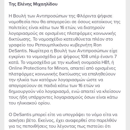
Της Ελένης Μιχαηλίδου
Η Βουλή των Αντιπροσώπων της Φλόριντα ψήφισε
νομοθεσία που θα απαγορεύει σε όσους κατοίκους της
πολιτείες είναι κάτω των 16 ετών, να διατηρούν
λογαριασμούς σε ορισμένες πλατφόρμες κοινωνικής
δικτύωσης. Το νομοσχέδιο κατευθύνεται πλέον στο
γραφείο του Ρεπουμπλικάνου κυβερνήτη Ron
DeSantis. Νωρίτερα η Βουλή των Αντιπροσώπων είχε
εγκρίνει το νομοσχέδιο με ψήφους 108 υπέρ έναντι 7
κατά. Το νομοσχέδιο με την κωδική ονομασία HB1, ή
Online Protections for Minors, απαιτεί από ορισμένες
πλατφόρμες κοινωνικής δικτύωσης να επαληθεύουν
την ηλικία των κατόχων λογαριασμών ώστε να
απαγορεύουν σε παιδιά κάτω των 16 ετών να
δημιουργούν νέο λογαριασμό, ενώ απαιτεί να κλείσουν
τους ήδη υπάρχοντες λογαριασμούς όσων είναι κάτω
του ηλικιακού ορίου.
Ο DeSantis μπορεί είτε να υπογράψει το νόμο είτα να
ασκήσει βέτο. Εκείνος, έχει αναφερθεί στο παρελθόν
για τις πεποιθήσεις του λέγοντας πως πιστεύει ότι