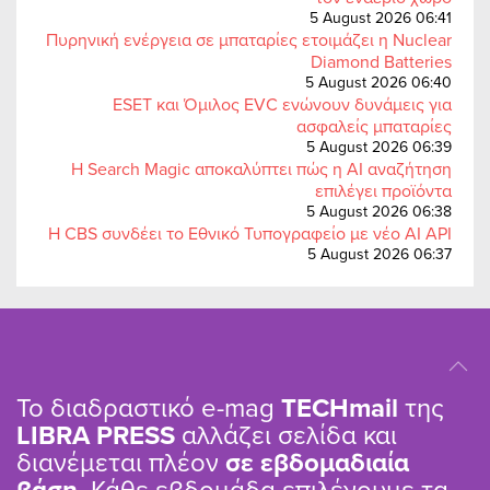
5 August 2026 06:41
Πυρηνική ενέργεια σε μπαταρίες ετοιμάζει η Nuclear
Diamond Batteries
5 August 2026 06:40
ESET και Όμιλος EVC ενώνουν δυνάμεις για
ασφαλείς μπαταρίες
5 August 2026 06:39
Η Search Magic αποκαλύπτει πώς η AI αναζήτηση
επιλέγει προϊόντα
5 August 2026 06:38
Η CBS συνδέει το Εθνικό Τυπογραφείο με νέο AI API
5 August 2026 06:37
Το διαδραστικό e-mag
TΕCHmail
της
LIBRA PRESS
αλλάζει σελίδα και
διανέμεται πλέον
σε εβδομαδιαία
βάση
. Κάθε εβδομάδα επιλέγουμε τα