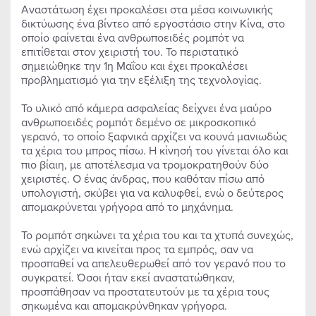
Αναστάτωση έχει προκαλέσει στα μέσα κοινωνικής
δικτύωσης ένα βίντεο από εργοστάσιο στην Κίνα, στο
οποίο φαίνεται ένα ανθρωποειδές ρομπότ να
επιτίθεται στον χειριστή του. Το περιστατικό
σημειώθηκε την 1η Μαΐου και έχει προκαλέσει
προβληματισμό για την εξέλιξη της τεχνολογίας.
Το υλικό από κάμερα ασφαλείας δείχνει ένα μαύρο
ανθρωποειδές ρομπότ δεμένο σε μικροσκοπικό
γερανό, το οποίο ξαφνικά αρχίζει να κουνά μανιωδώς
τα χέρια του μπρος πίσω. Η κίνησή του γίνεται όλο και
πιο βίαιη, με αποτέλεσμα να τρομοκρατηθούν δύο
χειριστές. Ο ένας άνδρας, που καθόταν πίσω από
υπολογιστή, σκύβει για να καλυφθεί, ενώ ο δεύτερος
απομακρύνεται γρήγορα από το μηχάνημα.
Το ρομπότ σηκώνει τα χέρια του και τα χτυπά συνεχώς,
ενώ αρχίζει να κινείται προς τα εμπρός, σαν να
προσπαθεί να απελευθερωθεί από τον γερανό που το
συγκρατεί. Όσοι ήταν εκεί αναστατώθηκαν,
προσπάθησαν να προστατευτούν με τα χέρια τους
σηκωμένα και απομακρύνθηκαν γρήγορα.