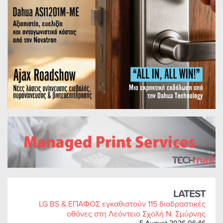
LATEST
LG BS & ΕΠΑΦΟΣ εγκαθιστούν 115 διαδραστικές
οθόνες στη Λεόντειο Σχολή Ν. Σμύρνης