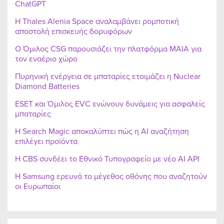
ChatGPT
Η Thales Alenia Space αναλαμβάνει ρομποτική
αποστολή επισκευής δορυφόρων
Ο Όμιλος CSG παρουσιάζει την πλατφόρμα MAIA για
τον εναέριο χώρο
Πυρηνική ενέργεια σε μπαταρίες ετοιμάζει η Nuclear
Diamond Batteries
ESET και Όμιλος EVC ενώνουν δυνάμεις για ασφαλείς
μπαταρίες
Η Search Magic αποκαλύπτει πώς η AI αναζήτηση
επιλέγει προϊόντα
Η CBS συνδέει το Εθνικό Τυπογραφείο με νέο AI API
Η Samsung ερευνά το μέγεθος οθόνης που αναζητούν
οι Ευρωπαίοι