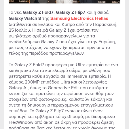
Τα νέα
Galaxy
Z
Fold7
,
Galaxy
Z
Flip7
και η σειρά
Galaxy
Watch 8
της
Samsung
Electronics
Hellas
διατίθενται σε Ελλάδα και Κύπρο από την Παρασκευή,
25 Ιουλίου. Η σειρά Galaxy Z έχει φτάσει τον
υψηλότερο αριθμό προπαραγγελιών για τα
αναδιπλούμενα Galaxy Z που έχει γίνει στην Ευρώπη,
με τους στόχους να έχουν ξεπεραστεί πριν από το
τέλος της περιόδου προπαραγγελιών.
Το Galaxy Z Fold7 προσφέρει μια Ultra εμπειρία σε ένα
εκπληκτικά λεπτό και ελαφρύ σώμα, με οθόνη που
μετατρέπει κάθε εργασία σε immersive εμπειρία. Η
κάμερα 200MP επιπέδου Ultra και οι λειτουργίες
Galaxy AI, όπως το Generative Edit που αυτόματα
εντοπίζει και προτείνει την αφαίρεση ανεπιθύμητων
στοιχείων από φωτογραφίες, καθιστούν εύκολη και
άνετη τη δημιουργία περιεχομένου επαγγελματικού
επιπέδου. Το Galaxy Z Flip7 ενσωματώνει έναν
συμπαγή και εμβληματικό σχεδιασμό, με διευρυμένο
FlexWindow από άκρη σε άκρη να προσφέρει άμεση
πρόσβαση σε βασικές λειτουργίες χωρίς άνοιγμα της