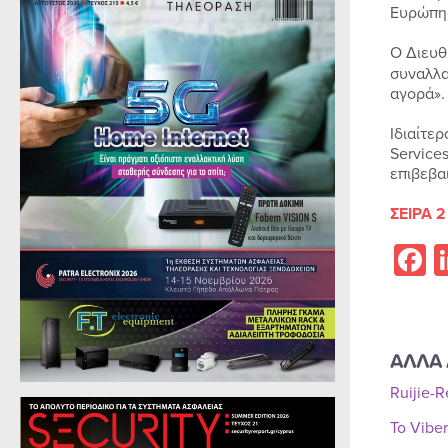
Ευρώπης
Ο Διευθ
συναλλα
αγορά».
Ιδιαίτερ
Service
επιβεβα
ΣΕΙΡΑ 2
F
ΑΛΛΑ 
Ruijie-
Το Vibe