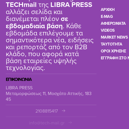
TΕCHmail
της
LIBRA PRESS
αλλάζει σελίδα και
ΑΡΧΙΚΗ
διανέμεται πλέον
σε
E-MAG
ΑΦΙΕΡΩΜΑΤΑ
εβδομαδιαία βάση
. Κάθε
VIDEOS
εβδομάδα επιλέγουμε τα
MARKET NEWS
σημαντικότερα νέα, ειδήσεις
TAYTOTHTA
και ρεπορτάζ από τον B2B
ΟΡΟΙ ΧΡΗΣΗΣ
κλάδο, που αφορά κατά
ΕΓΓΡΑΦΗ ΣΤΟ 
βάση εταιρείες υψηλής
τεχνολογίας.
ΕΠΙΚΟΙΝΩΝΙΑ
LIBRA PRESS
Μεταμορφώσεως 11, Μοσχάτο Αττικής, 183
45
2108815417
info@tech-mail.gr