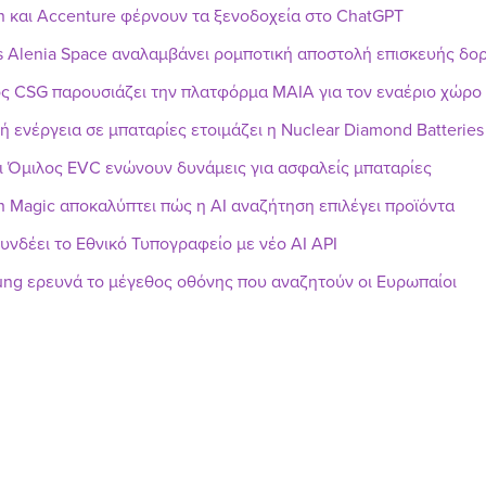
n και Accenture φέρνουν τα ξενοδοχεία στο ChatGPT
s Alenia Space αναλαμβάνει ρομποτική αποστολή επισκευής δ
ς CSG παρουσιάζει την πλατφόρμα MAIA για τον εναέριο χώρο
ή ενέργεια σε μπαταρίες ετοιμάζει η Nuclear Diamond Batteries
ι Όμιλος EVC ενώνουν δυνάμεις για ασφαλείς μπαταρίες
h Magic αποκαλύπτει πώς η AI αναζήτηση επιλέγει προϊόντα
υνδέει το Εθνικό Τυπογραφείο με νέο AI API
ng ερευνά το μέγεθος οθόνης που αναζητούν οι Ευρωπαίοι