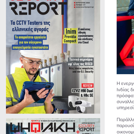
Η ενεργ
Ινδίας 
πρόσφατ
συναλλα
υπηρεσί
Παράλλη
παρουσί
οικονομ