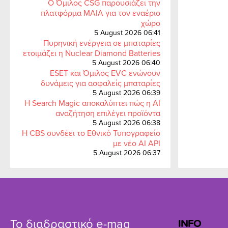
Ο Όμιλος CSG παρουσιάζει την
πλατφόρμα MAIA για τον εναέριο
χώρο
5 August 2026 06:41
Πυρηνική ενέργεια σε μπαταρίες
ετοιμάζει η Nuclear Diamond Batteries
5 August 2026 06:40
ESET και Όμιλος EVC ενώνουν
δυνάμεις για ασφαλείς μπαταρίες
5 August 2026 06:39
Η Search Magic αποκαλύπτει πώς η AI
αναζήτηση επιλέγει προϊόντα
5 August 2026 06:38
Η CBS συνδέει το Εθνικό Τυπογραφείο
με νέο AI API
5 August 2026 06:37
Το διαδραστικό e-mag
INFO