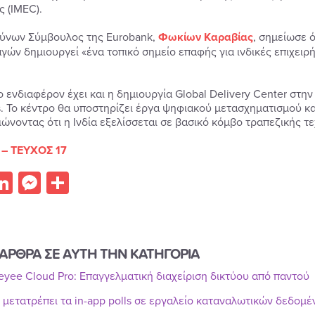
 (IMEC).
ύνων Σύμβουλος της Eurobank,
Φωκίων Καραβίας
, σημείωσε 
γών δημιουργεί «ένα τοπικό σημείο επαφής για ινδικές επιχει
ο ενδιαφέρον έχει και η δημιουργία Global Delivery Center στην 
s. Το κέντρο θα υποστηρίζει έργα ψηφιακού μετασχηματισμού κ
ιώνοντας ότι η Ινδία εξελίσσεται σε βασικό κόμβο τραπεζικής τ
 – ΤΕΥΧΟΣ 17
acebook
LinkedIn
Messenger
Share
ΑΡΘΡΑ ΣΕ ΑΥΤΗ ΤΗΝ ΚΑΤΗΓΟΡΙΑ
Reyee Cloud Pro: Επαγγελματική διαχείριση δικτύου από παντού
r μετατρέπει τα in-app polls σε εργαλείο καταναλωτικών δεδομ