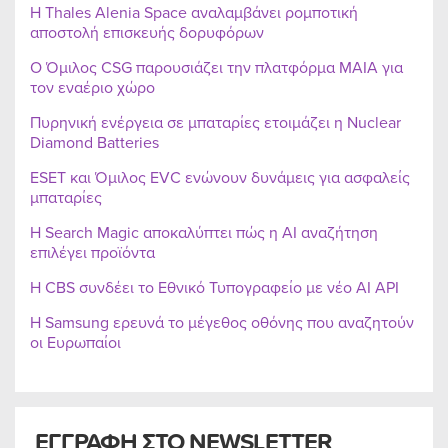
Η Thales Alenia Space αναλαμβάνει ρομποτική
αποστολή επισκευής δορυφόρων
Ο Όμιλος CSG παρουσιάζει την πλατφόρμα MAIA για
τον εναέριο χώρο
Πυρηνική ενέργεια σε μπαταρίες ετοιμάζει η Nuclear
Diamond Batteries
ESET και Όμιλος EVC ενώνουν δυνάμεις για ασφαλείς
μπαταρίες
Η Search Magic αποκαλύπτει πώς η AI αναζήτηση
επιλέγει προϊόντα
Η CBS συνδέει το Εθνικό Τυπογραφείο με νέο AI API
Η Samsung ερευνά το μέγεθος οθόνης που αναζητούν
οι Ευρωπαίοι
ΕΓΓΡΑΦΗ ΣΤΟ NEWSLETTER