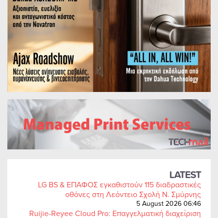
LATEST
LG BS & ΕΠΑΦΟΣ εγκαθιστούν 115 διαδραστικές
οθόνες στη Λεόντειο Σχολή Ν. Σμύρνης
5 August 2026 06:46
Ruijie-Reyee Cloud Pro: Επαγγελματική διαχείριση