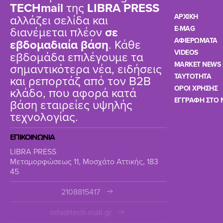
TΕCHmail
της
LIBRA PRESS
αλλάζει σελίδα και
ΑΡΧΙΚΗ
διανέμεται πλέον
σε
E-MAG
ΑΦΙΕΡΩΜΑΤΑ
εβδομαδιαία βάση
. Κάθε
VIDEOS
εβδομάδα επιλέγουμε τα
MARKET NEWS
σημαντικότερα νέα, ειδήσεις
TAYTOTHTA
και ρεπορτάζ από τον B2B
ΟΡΟΙ ΧΡΗΣΗΣ
κλάδο, που αφορά κατά
ΕΓΓΡΑΦΗ ΣΤΟ 
βάση εταιρείες υψηλής
τεχνολογίας.
ΕΠΙΚΟΙΝΩΝΙΑ
LIBRA PRESS
Μεταμορφώσεως 11, Μοσχάτο Αττικής, 183
45
2108815417
info@tech-mail.gr