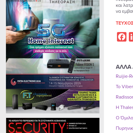
και λατ
να εμβα
ΤΕΥΧΟΣ
F
ΑΛΛΑ 
Ruijie-
Το Vibe
Radisso
Η Thale
Ο Όμιλο
Πυρηνικ