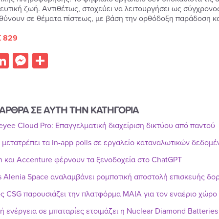
ρευτική ζωή. Αντιθέτως, στοχεύει να λειτουργήσει ως σύγχρονο
θύνουν σε θέματα πίστεως, με βάση την ορθόδοξη παράδοση και
 829
acebook
LinkedIn
Messenger
Share
ΑΡΘΡΑ ΣΕ ΑΥΤΗ ΤΗΝ ΚΑΤΗΓΟΡΙΑ
Reyee Cloud Pro: Επαγγελματική διαχείριση δικτύου από παντού
r μετατρέπει τα in-app polls σε εργαλείο καταναλωτικών δεδομ
n και Accenture φέρνουν τα ξενοδοχεία στο ChatGPT
s Alenia Space αναλαμβάνει ρομποτική αποστολή επισκευής δ
ς CSG παρουσιάζει την πλατφόρμα MAIA για τον εναέριο χώρο
ή ενέργεια σε μπαταρίες ετοιμάζει η Nuclear Diamond Batteries