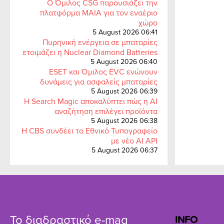
Ο Όμιλος CSG παρουσιάζει την
πλατφόρμα MAIA για τον εναέριο
χώρο
5 August 2026 06:41
Πυρηνική ενέργεια σε μπαταρίες
ετοιμάζει η Nuclear Diamond Batteries
5 August 2026 06:40
ESET και Όμιλος EVC ενώνουν
δυνάμεις για ασφαλείς μπαταρίες
5 August 2026 06:39
Η Search Magic αποκαλύπτει πώς η AI
αναζήτηση επιλέγει προϊόντα
5 August 2026 06:38
Η CBS συνδέει το Εθνικό Τυπογραφείο
με νέο AI API
5 August 2026 06:37
Το διαδραστικό e-mag
INFO