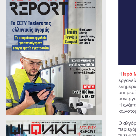
Η
Ιερά 
εργαλεί
ενημέρω
υπηρεσί
συνεργα
Η ανάπτ
καινοτο
Ο αλγόρ
περιεχό
πνευματ