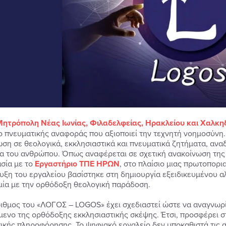
Μητρόπολη Νέας Ιωνίας, Φιλαδελφείας, Ηρακλείου και Χαλκη
ο πνευματικής αναφοράς που αξιοποιεί την τεχνητή νοημοσύνη.
ση σε θεολογικά, εκκλησιαστικά και πνευματικά ζητήματα, αναδ
α του ανθρώπου. Όπως αναφέρεται σε σχετική ανακοίνωση τη
σία με το
Εργαστήριο ΤΠΕ ΗΡΩΝ
, στο πλαίσιο μιας πρωτοπορι
υξη του εργαλείου βασίστηκε στη δημιουργία εξειδικευμένου α
μία με την ορθόδοξη θεολογική παράδοση.
ιθμος του «ΛΟΓΟΣ – LOGOS» έχει σχεδιαστεί ώστε να αναγνωρίζε
μενο της ορθόδοξης εκκλησιαστικής σκέψης. Έτσι, προσφέρει σ
ικής πληροφόρησης. Το ψηφιακό εργαλείο δεν υποκαθιστά τις α