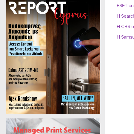
ESET κα
Η Searc
Η CBS σ
Η Samsu