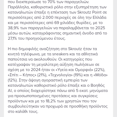
που διεκπεραίωσε το 70% των παραγγελιών.
Παράλληλα, καθοριστικό ρόλο στην εξυπηρέτηση των
καταναλωτών έπαιξε η επέκταση των Skroutz Point σε
περισσότερες από 2.000 περιοχές σε όλη την Ελλάδα
και με περισσότερες από 69 χιλιάδες θυρίδες, με το
38,9% των παραγγελιών να παραλαμβάνεται το 2025
μέσω αυτών, καταγράφοντας σημαντική άνοδο από το
27,1% του προηγούμενου έτους.
Η πιο δημοφιλής αναζήτηση στο Skroutz ήταν τα
κινητά τηλέφωνα, με τα sneakers και τα αθλητικά
παπούτσια να ακολουθούν. Οι κατηγορίες που
κατέγραψαν τη μεγαλύτερη αύξηση πωλήσεων σε
σχέση με το 2024 ήταν οι «Υγεία και Ομορφιά» (22%),
«Σπίτι – Κήπος» (21%), «Τεχνολογία» (19%) και η «Μόδα»
(12%). Στην άψογη αγοραστική εμπειρία των
καταναλωτών καθοριστικό ρόλο έπαιξε και ο Βοηθός
AI, ο οποίος διαχειρίστηκε πάνω από 5 εκατ. μηνύματα
για προσωποποιημένες προτάσεις και συγκρίσεις
προϊόντων και με το 18,2% των χρηστών που τον
συμβουλεύτηκαν να προχωρά σε προσθήκη προϊόντος
στο καλάθι τους.