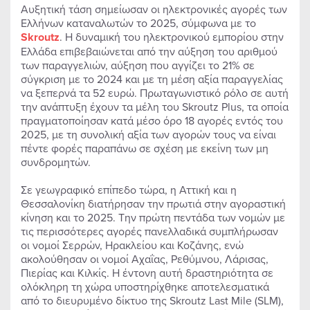
Αυξητική τάση σημείωσαν οι ηλεκτρονικές αγορές των
Ελλήνων καταναλωτών το 2025, σύμφωνα με το
Skroutz
. Η δυναμική του ηλεκτρονικού εμπορίου στην
Ελλάδα επιβεβαιώνεται από την αύξηση του αριθμού
των παραγγελιών, αύξηση που αγγίζει το 21% σε
σύγκριση με το 2024 και με τη μέση αξία παραγγελίας
να ξεπερνά τα 52 ευρώ. Πρωταγωνιστικό ρόλο σε αυτή
την ανάπτυξη έχουν τα μέλη του Skroutz Plus, τα οποία
πραγματοποίησαν κατά μέσο όρο 18 αγορές εντός του
2025, με τη συνολική αξία των αγορών τους να είναι
πέντε φορές παραπάνω σε σχέση με εκείνη των μη
συνδρομητών.
Σε γεωγραφικό επίπεδο τώρα, η Αττική και η
Θεσσαλονίκη διατήρησαν την πρωτιά στην αγοραστική
κίνηση και το 2025. Την πρώτη πεντάδα των νομών με
τις περισσότερες αγορές πανελλαδικά συμπλήρωσαν
οι νομοί Σερρών, Ηρακλείου και Κοζάνης, ενώ
ακολούθησαν οι νομοί Αχαΐας, Ρεθύμνου, Λάρισας,
Πιερίας και Κιλκίς. Η έντονη αυτή δραστηριότητα σε
ολόκληρη τη χώρα υποστηρίχθηκε αποτελεσματικά
από το διευρυμένο δίκτυο της Skroutz Last Mile (SLM),