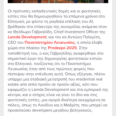
Οι πρότυπες εκπαιδευτικές δομές και οι φοιτητικές
εστίες που θα δημιουργηθούν τα επόμενα χρόνια στο
Ελληνικό, με φόντο τη ραγδαία επέλαση του ΑΙ,
βρέθηκαν στο επίκεντρο της συνομιλίας ανάμεσα στον
κο Θεόδωρο Γαβριηλίδη, Chief Investment Officer της
Lamda
Development
, και τον κο Αντώνη Πολεμίτη,
CEO του
Πανεπιστημίου Λευκωσίας
, η οποία έλαβε
χώρα στο πλαίσιο της
Prodexpo
2025
. Στην
τοποθέτησή του, ο κος Γαβριηλίδης αναφέρθηκε στο
σημαντικό έργο της δημιουργίας φοιτητικών εστιών
στο Ελληνικό, τονίζοντας ότι το Πανεπιστήμιο
Λευκωσίας ήταν από τους πρώτους φορείς που
πίστεψαν στην επένδυση αυτή. Όπως εξήγησε, πλέον
υπάρχει μια σταδιακή μετατροπή του residential real
estate από απλό προϊόν σε προϊόν αξίας, κάτι που
εφαρμόζει η Lamda Development και στα εμπορικά της
κέντρα, και ο στόχος είναι να γίνει το ίδιο και στις
φοιτητικές εστίες, μια αγορά ιδιαίτερα ανερχόμενη σε
πόλεις, όπως το Λονδίνο και η Μαδρίτη, που μπορεί να
προσελκύσει developers μεγάλου βεληνεκούς.