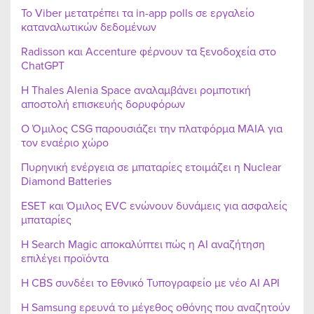
Το Viber μετατρέπει τα in-app polls σε εργαλείο
καταναλωτικών δεδομένων
Radisson και Accenture φέρνουν τα ξενοδοχεία στο
ChatGPT
Η Thales Alenia Space αναλαμβάνει ρομποτική
αποστολή επισκευής δορυφόρων
Ο Όμιλος CSG παρουσιάζει την πλατφόρμα MAIA για
τον εναέριο χώρο
Πυρηνική ενέργεια σε μπαταρίες ετοιμάζει η Nuclear
Diamond Batteries
ESET και Όμιλος EVC ενώνουν δυνάμεις για ασφαλείς
μπαταρίες
Η Search Magic αποκαλύπτει πώς η AI αναζήτηση
επιλέγει προϊόντα
Η CBS συνδέει το Εθνικό Τυπογραφείο με νέο AI API
Η Samsung ερευνά το μέγεθος οθόνης που αναζητούν