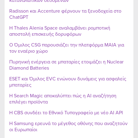
καταναλωτικών δεδομένων
Radisson και Accenture φέρνουν τα ξενοδοχεία στο
ChatGPT
Η Thales Alenia Space αναλαμβάνει ρομποτική
αποστολή επισκευής δορυφόρων
Ο Όμιλος CSG παρουσιάζει την πλατφόρμα MAIA για
τον εναέριο χώρο
Πυρηνική ενέργεια σε μπαταρίες ετοιμάζει η Nuclear
Diamond Batteries
ESET και Όμιλος EVC ενώνουν δυνάμεις για ασφαλείς
μπαταρίες
Η Search Magic αποκαλύπτει πώς η AI αναζήτηση
επιλέγει προϊόντα
Η CBS συνδέει το Εθνικό Τυπογραφείο με νέο AI API
Η Samsung ερευνά το μέγεθος οθόνης που αναζητούν
οι Ευρωπαίοι