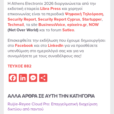
Η Athens Electronix 2026 διοργανώνεται από την
εκδοτική εταιρεία
Libra
Press
και χορηγοί
επικοινωνίας είναι τα περιοδικά
Ψηφιακή Τηλεόραση
,
Security
Report
,
Security
Report
Cyprus
,
Startupper
,
Techmail
, τα site
BusinessVoice
,
epixeiro
.
gr
,
NOW
(
Net
Over
World
)
και το forum
Satleo
.
Επισκεφθείτε την εκδήλωση που έχουμε δημιουργήσει
στο
Facebook
και στο
LinkedIn
για να προσθέσετε
υπενθύμιση στο ημερολόγιό σας και για να
συνομιλήσετε με τους συναδέλφους σας!
ΤΕΥΧΟΣ 882
Facebook
LinkedIn
Messenger
Share
ΑΛΛΑ ΑΡΘΡΑ ΣΕ ΑΥΤΗ ΤΗΝ ΚΑΤΗΓΟΡΙΑ
Ruijie-Reyee Cloud Pro: Επαγγελματική διαχείριση
δικτύου από παντού