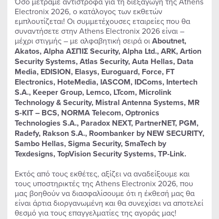
Όσο μετράμε αντίστροφα για τη διεξαγωγή της Athens
Electronix 2026, ο κατάλογος των εκθετών
εμπλουτίζεται! Οι συμμετέχουσες εταιρείες που θα
συναντήσετε στην Athens Electronix 2026 είναι –
μέχρι στιγμής – με αλφαβητική σειρά οι
Aboutnet,
Akatos, Alpha ΑΣΠΙΣ Security, Alpha Ltd., ARK, Artion
Security Systems, Atlas Security, Auta Hellas, Data
Media, EDISION, Elasys, Euroguard, Force, FT
Electronics, HoteMedia, IASCOM, IDComs, Intertech
S.A., Keeper Group, Lemco, LTcom, Microlink
Technology & Security, Mistral Antenna Systems, MR
S-KIT – BCS, NORMA Telecom, Optronics
Technologies S.A., Paradox NEXT, PartnerNET, PGM,
Radefy, Rakson S.A., Roombanker by NEW SECURITY,
Sambo Hellas, Sigma Security, SmaTech by
Texdesigns, TopVision Security Systems, TP-Link.
Εκτός από τους εκθέτες, αξίζει να αναδείξουμε και
τους υποστηρικτές της Athens Electronix 2026, που
μας βοηθούν να διασφαλίσουμε ότι η έκθεσή μας θα
είναι άρτια διοργανωμένη και θα συνεχίσει να αποτελεί
θεσμό για τους επαγγελματίες της αγοράς μας!