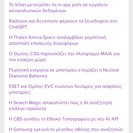
Το Viber μετατρέπει τα in-app polls σε εργαλείο
καταναλωτικών δεδομένων
Radisson και Accenture φέρνουν τα ξενοδοχεία στο
ChatGPT
Η Thales Alenia Space αναλαμβάνει ρομποτική
αποστολή επισκευής δορυφόρων
Ο Όμιλος CSG παρουσιάζει την πλατφόρμα MAIA για
τον εναέριο χώρο
Πυρηνική ενέργεια σε μπαταρίες ετοιμάζει η Nuclear
Diamond Batteries
ESET και Όμιλος EVC ενώνουν δυνάμεις για ασφαλείς
μπαταρίες
Η Search Magic αποκαλύπτει πώς η AI αναζήτηση
επιλέγει προϊόντα
Η CBS συνδέει το Εθνικό Τυπογραφείο με νέο AI API
Η Samsung ερευνά το μέγεθος οθόνης που αναζητούν