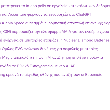
r μετατρέπει τα in-app polls σε εργαλείο καταναλωτικών δεδομ
n και Accenture φέρνουν τα ξενοδοχεία στο ChatGPT
s Alenia Space αναλαμβάνει ρομποτική αποστολή επισκευής δ
ς CSG παρουσιάζει την πλατφόρμα MAIA για τον εναέριο χώρο
ή ενέργεια σε μπαταρίες ετοιμάζει η Nuclear Diamond Batteries
ι Όμιλος EVC ενώνουν δυνάμεις για ασφαλείς μπαταρίες
h Magic αποκαλύπτει πώς η AI αναζήτηση επιλέγει προϊόντα
υνδέει το Εθνικό Τυπογραφείο με νέο AI API
ng ερευνά το μέγεθος οθόνης που αναζητούν οι Ευρωπαίοι