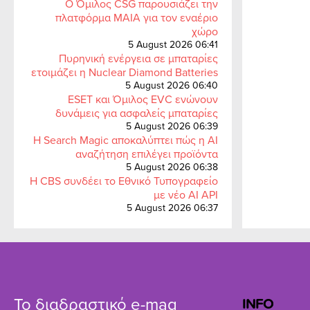
Ο Όμιλος CSG παρουσιάζει την
πλατφόρμα MAIA για τον εναέριο
χώρο
5 August 2026 06:41
Πυρηνική ενέργεια σε μπαταρίες
ετοιμάζει η Nuclear Diamond Batteries
5 August 2026 06:40
ESET και Όμιλος EVC ενώνουν
δυνάμεις για ασφαλείς μπαταρίες
5 August 2026 06:39
Η Search Magic αποκαλύπτει πώς η AI
αναζήτηση επιλέγει προϊόντα
5 August 2026 06:38
Η CBS συνδέει το Εθνικό Τυπογραφείο
με νέο AI API
5 August 2026 06:37
Το διαδραστικό e-mag
INFO