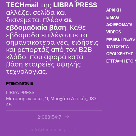
TΕCHmail
της
LIBRA PRESS
αλλάζει σελίδα και
ΑΡΧΙΚΗ
διανέμεται πλέον
σε
E-MAG
ΑΦΙΕΡΩΜΑΤΑ
εβδομαδιαία βάση
. Κάθε
VIDEOS
εβδομάδα επιλέγουμε τα
MARKET NEWS
σημαντικότερα νέα, ειδήσεις
TAYTOTHTA
και ρεπορτάζ από τον B2B
ΟΡΟΙ ΧΡΗΣΗΣ
κλάδο, που αφορά κατά
ΕΓΓΡΑΦΗ ΣΤΟ 
βάση εταιρείες υψηλής
τεχνολογίας.
ΕΠΙΚΟΙΝΩΝΙΑ
LIBRA PRESS
Μεταμορφώσεως 11, Μοσχάτο Αττικής, 183
45
2108815417
info@tech-mail.gr