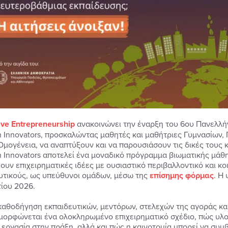
lve Entrepreneurship
ανακοινώνει την έναρξη του 6ου Πανελλή
 Innovators, προσκαλώντας μαθητές και μαθήτριες Γυμνασίων, 
Ομογένεια, να αναπτύξουν και να παρουσιάσουν τις δικές τους κ
 Innovators αποτελεί ένα μοναδικό πρόγραμμα βιωματικής μάθη
ουν επιχειρηματικές ιδέες με ουσιαστικό περιβαλλοντικό και κ
υτικούς, ως υπεύθυνοι ομάδων, μέσω της
επίσημης φόρμας
. Η
ίου 2026.
καθοδήγηση εκπαιδευτικών, μεντόρων, στελεχών της αγοράς και
μορφώνεται ένα ολοκληρωμένο επιχειρηματικό σχέδιο, πώς υλοπο
 εργασία στην πράξη, αλλά και πώς η καινοτομία μπορεί να συμ