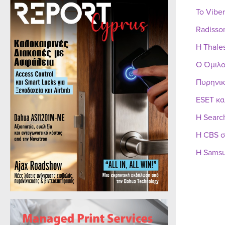
Το Vibe
Radisso
Η Thale
Ο Όμιλο
Πυρηνικ
ESET κα
Η Searc
Η CBS σ
Η Samsu