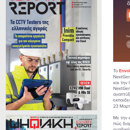
Το
Envo
NextGen
και την 
NextGen
αναπτύξ
εκπαιδε
23 Μαρτ
Με την 
πώς δια
ομαδική