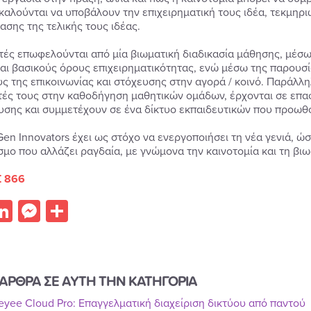
καλούνται να υποβάλουν την επιχειρηματική τους ιδέα, τεκμηρ
ασης της τελικής τους ιδέας.
τές επωφελούνται από μία βιωματική διαδικασία μάθησης, μέσω
αι βασικούς όρους επιχειρηματικότητας, ενώ μέσω της παρουσία
ς της επικοινωνίας και στόχευσης στην αγορά / κοινό. Παράλλη
τές τους στην καθοδήγηση μαθητικών ομάδων, έρχονται σε επα
υσης και συμμετέχουν σε ένα δίκτυο εκπαιδευτικών που προωθο
Gen Innovators έχει ως στόχο να ενεργοποιήσει τη νέα γενιά, ώσ
σμο που αλλάζει ραγδαία, με γνώμονα την καινοτομία και τη βιω
 866
acebook
LinkedIn
Messenger
Share
ΑΡΘΡΑ ΣΕ ΑΥΤΗ ΤΗΝ ΚΑΤΗΓΟΡΙΑ
Reyee Cloud Pro: Επαγγελματική διαχείριση δικτύου από παντού